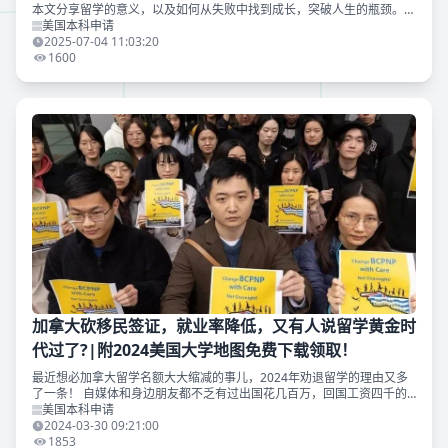
本文分享留学的意义，以及如何从失败中找到成长，突破人生的瓶颈。滑
至文末附美国大学地图免费下载领取~
美国本科申请
2025-07-04 11:03:20
1600
加拿大砍移民签证，就业率降低，又有人说留学黄金时
代过了?|附2024美国大学地图免费下载领取！
最近想必加拿大留学名额大大缩减的事儿，2024年劝退留学的理由又多
了一条！ 自媒体和身边朋友都不乏有过出国花几百万，回国工资四千的
故事；疫情的余波还没散尽，时常紧绷的国际关系，又不得不让逼着海外
美国本科申请
留子开始思考如何在
2024-03-30 09:21:00
1853