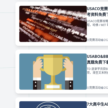
USACO竞
考资料免费
USACO竞赛攻
程，哈佛 / M
竞赛活动
20
USABO&
真题免费下
TD 逐录学员获
项，滑至文末附备
竞赛活动
20
7大高中生A