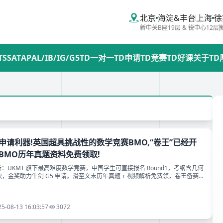
北京
海淀&丰台
上海
徐
新中关B座19层 & 锐中心12层
TS
SAT
AP
AL/IB/IG/G5
TD一对一
TD申请
TD竞赛
TD好课
关于TD
申请利器!英国超具挑战性的数学竞赛BMO,“卷王”已经开
BMO历年真题资料免费领取!
析：UKMT 旗下最高难度数学竞赛，中国学生可直接报名 Round1，考纲含几何
大模块，金奖助力牛剑 G5 申请。滑至文末历年真题 + 视频解析免费领，卷王备赛
25-08-13 16:03:57
3072