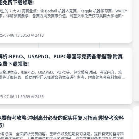
图免费下载领取!
生的 7 大 AI 竞赛盘点：含 Botball 机器人竞赛、Kaggle 机器学习赛、WAICY
事，详解参赛要求、备赛方向及赛事价值，滑至文末免费获取美国大学地图~
25-07-08 13:58:53
2418
析:BPhO、USAPhO、PUPC等国际竞赛备考指南!附真
免费下载领取!
物理竞赛，如BPhO、USAPhO、PUPC等，包含报名时间、考试内容、难
量等详细信息，帮助同学们选择适合的竞赛进行备考，附真题备考资料免费下
25-07-06 11:59:59
2433
理竞赛备考攻略:冲刺高分必备的超实用复习指南!附备考资料
!
赛备考必读！全面解析竞赛内容、重难点以及短期复习战略，提供有效的备考策
hO取得优异成绩，为未来申请理工类名校加分。滑至文末附备考资料免费下载