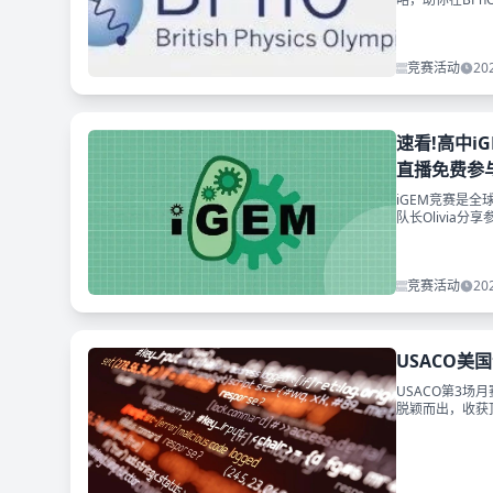
领取~
竞赛活动
20
速看!高中i
直播免费参
iGEM竞赛是全
队长Olivi
送，助你迈向生
竞赛活动
20
USACO美
USACO第3
脱颖而出，收获顶