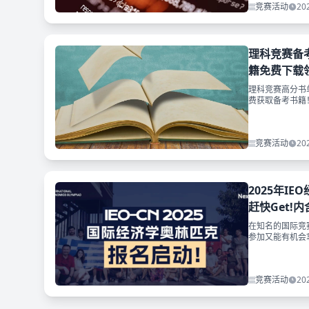
竞赛活动
20
理科竞赛备
籍免费下载领
理科竞赛高分书
费获取备考书籍
竞赛活动
20
2025年I
赶快Get!
在知名的国际竞
参加又能有机会
个小编不得不提
竞赛活动
20