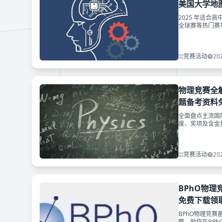
美国大学地
2025 年适合高中
全球赛等热门赛
竞赛活动
20
物理竞赛全解
题备考资料
全面盘点主流国际
度、奖项及含金
载领取~
竞赛活动
20
BPhO物
免费下载领取
BPhO物理竞
略，助你在BP