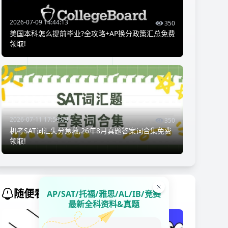
2026-07-09 14:44:13
350
美国本科怎么提前毕业?全攻略+AP换分政策汇总免费
领取!
2026-07-11 17:56:09
350
机考SAT词汇失分急救,26年8月真题答案词合集免费
领取!
随便看看
AP/SAT/托福/雅思/AL/IB/竞赛
最新全科资料&真题