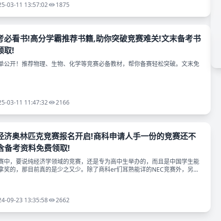
25-03-11 13:57:02
1875
考必看书!高分学霸推荐书籍,助你突破竞赛难关!文末备考书
取!
单公开！推荐物理、生物、化学等竞赛必备教材，帮你备赛轻松突破。文末免
！
25-03-11 11:47:32
2166
EO经济奥林匹克竞赛报名开启!商科申请人手一份的竞赛还不
内含备考资料免费领取!
赛中，要说纯经济学领域的竞赛，还是专为高中生举办的，而且是中国学生能
拿奖的，那目前真的是少之又少。除了商科er们耳熟能详的NEC竞赛外，另一
到的就是IEO—国际经济学奥林
24-09-23 13:35:58
2662