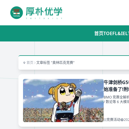
首页
TOEFL&IEL
首页
文章标签 "奥林匹克竞赛"
牛津剑桥G5
始准备了!附
BMO 竞赛全解
/ 数论等 6 
必看！
竞赛活动
20