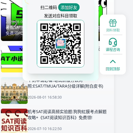
扫二维码
添加好友
发送对应科目领取
2026-08-06 08:58:17
暑假SAT阅读必读书单:官方真题出处小说+滑至文末
资料领取
免费领PDF
机考SAT课外阅读推荐书单,真题书籍+配套
课程咨询
真题可免费领取!
2026-07-21 13:45:44
回到顶部
牛剑申请必看!笔试新版分数对
照:ESAT/TMUA/TARA分级详解(附白皮书)
2026-08-01 16:58:30
机考SAT阅读高频实验题:狗狗虹膜考点解题
攻略+《SAT阅读知识百科》免费领!
2026-07-10 16:22:50