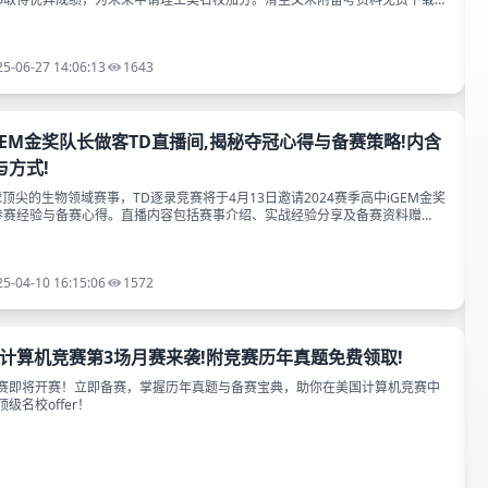
25-06-27 14:06:13
1643
GEM金奖队长做客TD直播间,揭秘夺冠心得与备赛策略!内含
与方式!
球顶尖的生物领域赛事，TD逐录竞赛将于4月13日邀请2024赛季高中iGEM金奖
a分享参赛经验与备赛心得。直播内容包括赛事介绍、实战经验分享及备赛资料赠
物科技前沿！
25-04-10 16:15:06
1572
国计算机竞赛第3场月赛来袭!附竞赛历年真题免费领取!
场月赛即将开赛！立即备赛，掌握历年真题与备赛宝典，助你在美国计算机竞赛中
级名校offer！