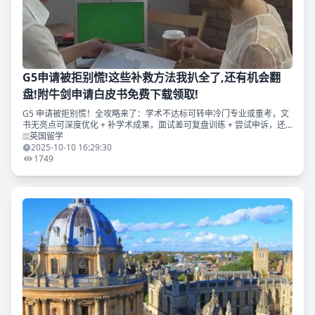
G5申请被拒别慌!这些补救方法我扒全了,还有机会翻
盘!附牛剑申请白皮书免费下载领取!
G5 申请被拒别慌！全攻略来了：学术不达标可转申冷门专业或重考，文
书无亮点可深度优化 + 补学术成果，面试差可复盘训练 + 尝试申诉，还
能把握 6-8 月补录机会。附 2025 牛剑申请白皮书免费下载领取
英国留学
2025-10-10 16:29:30
1749