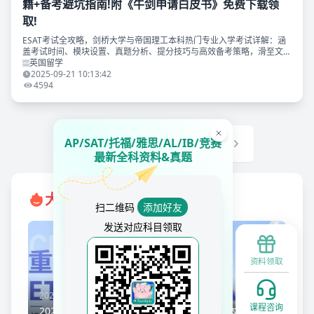
籍+备考避坑指南!附《牛剑申请白皮书》免费下载领
取!
ESAT考试全攻略，剑桥大学与帝国理工本科热门专业入学考试详解：涵
盖考试时间、模块设置、真题分析、提分技巧与高效备考策略，滑至文末
附赠牛剑申请白皮书免费领取方式~
英国留学
2025-09-21 10:13:42
4594
AP/SAT/托福/雅思/AL/IB/竞赛
1
2
...
5
最新全科资料&真题
大家都在看
扫二维码
添加好友
发送对应科目领取
资料领取
2026-07-18 16:39:17
576
课程咨询
2026托福纸质成绩单停发,电子凭证效力+美本选校资