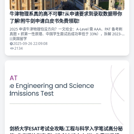
牛津物理系真的高不可攀?从申请要求到录取数据带你
了解!附牛剑申请白皮书免费领取!
2025 申请牛津物理怕没方向？一文给全：A-Level 需 AAA、PAT 备考刷
真题 + 抓第一性原理、中国学生面试后成功率低于 33%），拆解 2023-
2025 录取数据。附牛剑申请白皮书免费领取
英国留学
2025-09-26 22:09:08
2134
剑桥大学ESAT考试全攻略:工程与科学入学笔试高分秘