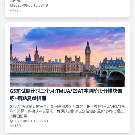
4.5分保底、5.0分黄金档、5.5分冲顶尖，助您精准定位梦校门槛，抢先
托福
锁定暑期备考节奏！
2026-08-05 15:58:19
92
G5笔试倒计时三个月:TMUA/ESAT冲刺阶段分模块训
练+错题复盘指南
G5入学考试倒计时三个月如何高效冲刺？本文手把手教你TMUA/ESAT备
考全流程：先确认考试要求，再通过诊断测试定位知识漏洞与时间分配问
题，分基础补缺及限时训练和完整模拟三阶段稳步推进，同时剖析瓶颈期
英国留学
成因并给出针对性突破方案，帮助考生在最后冲刺阶段最大化提分效率，
2026-08-01 18:06:53
文末可免费领取牛剑申请白皮书！
169