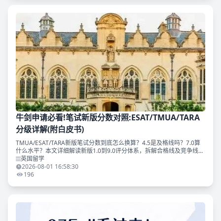
牛剑申请必看!笔试新版分数对照:ESAT/TMUA/TARA
分级详解(附白皮书)
TMUA/ESAT/TARA新版笔试分数到底怎么换算？4.5是及格线吗？7.0算
什么水平？本文详细解读新版1.0到9.0评分体系，拆解合格线及竞争线和
优秀线各段位含义，结合牛剑面试发放逻辑，帮助2027申请者精准定位
英国留学
目标分数，文末可免费领取牛剑申请白皮书！
2026-08-01 16:58:30
196