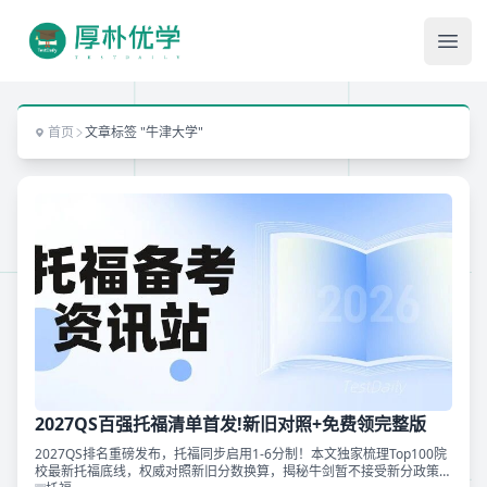
Ope
首页
文章标签 "牛津大学"
2027QS百强托福清单首发!新旧对照+免费领完整版
2027QS排名重磅发布，托福同步启用1-6分制！本文独家梳理Top100院
校最新托福底线，权威对照新旧分数换算，揭秘牛剑暂不接受新分政策！