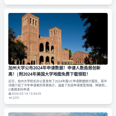
加州大学公布2024年申请数据！申请人数叒叕创新
高！|附2024年美国大学地图免费下载领取！
近日，加州大学校长办公室发布了2024年度UC申请数据统计报告，其中
详细介绍了今年申请者的背景统计，涵盖了包括申请类型地域、种族和性
别等数据信息。基于加州大学的报告，本文总结提炼了一些关键点，希望
美国本科申请
对想申请加州系大
2024-03-14 13:34:35
2251