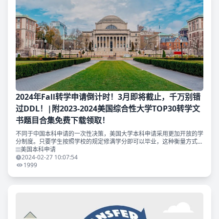
2024年Fall转学申请倒计时！3月即将截止，千万别错
过DDL！|附2023-2024美国综合性大学TOP30转学文
书题目合集免费下载领取！
不同于中国本科申请的一次性决策，美国大学本科申请采用更加开放的学
分制度。只要学生按照学校的规定修满学分即可以毕业，这种衡量方式是
比较开放的，即便是校与校之间的转换，或者是专业与专业之间的转换都
美国本科申请
比较灵活。 其实在美
2024-02-27 10:07:54
1999