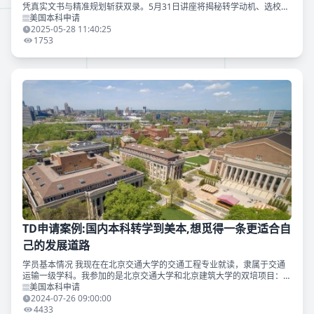
凭真实文书与精准规划斩获双录。5月31日讲座将揭秘转学动机、选校标
准、文书技巧及避坑建议，滑至文末获取免费参与方式~
美国本科申请
2025-05-28 11:40:25
1753
TD申请案例:国内本科转学到美本,想觅得一条更适合自
己的发展道路
学员基本情况 我现在在北京交通大学的交通工程专业就读，隶属于交通
运输一级学科。我参加的是北京交通大学和北京建筑大学的双培项目：前
三年在北京交通大学就读，最后一年按计划回到北京建筑大学进行毕业设
美国本科申请
计（北京建筑大学毕业
2024-07-26 09:00:00
4433