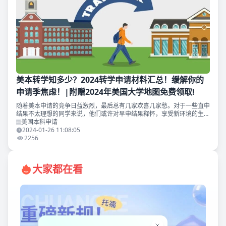
美本转学知多少？2024转学申请材料汇总！缓解你的
申请季焦虑！|附赠2024年美国大学地图免费领取!
随着美本申请的竞争日益激烈，最后总有几家欢喜几家愁。对于一些直申
结果不太理想的同学来说，他们或许对早申结果释怀，享受新环境的生
活，但也有一些同学想要继续冲击，抑或发现自己的专业兴趣/职业规划
美国本科申请
发生了变化，这时，在美
2024-01-26 11:08:05
2256
大家都在看