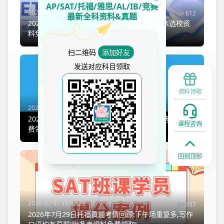
AP/SAT/托福/雅思/AL/IB/竞赛
2026-07-18 16:39:17
612
最新全科资料&真题
2026托福纸质成绩单停发,电子凭证效力+美本选校资
料免费领取!
扫二维码
添加好友
发送对应科目领取
资料领取
2026-07-17 15:09:07
426
2026机考SAT报名全流程指南,步骤详解附备考资料免
课程咨询
费领取!
回到顶部
2026-07-31 19:53:39
397
2026年7月29日托福真题考情回顾:下午场重复多,写作