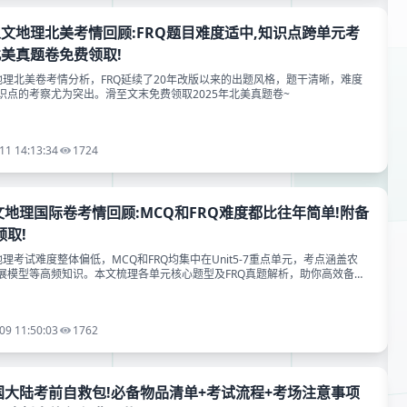
P人文地理北美考情回顾:FRQ题目难度适中,知识点跨单元考
5北美真题卷免费领取!
文地理北美卷考情分析，FRQ延续了20年改版以来的出题风格，题干清晰，难度
识点的考察尤为突出。滑至文末免费领取2025年北美真题卷~
11 14:13:34
1724
P人文地理国际卷考情回顾:MCQ和FRQ难度都比往年简单!附备
取!
文地理考试难度整体偏低，MCQ和FRQ均集中在Unit5-7重点单元，考点涵盖农
展模型等高频知识。本文梳理各单元核心题型及FRQ真题解析，助你高效备考
09 11:50:03
1762
P中国大陆考前自救包!必备物品清单+考试流程+考场注意事项