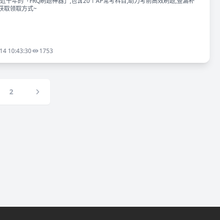
近十年的「FRQ刷题神器」,包含20个AP常考科目,助力考前高效刷题,查漏补
获取领取方式~
14 10:43:30
1753
2