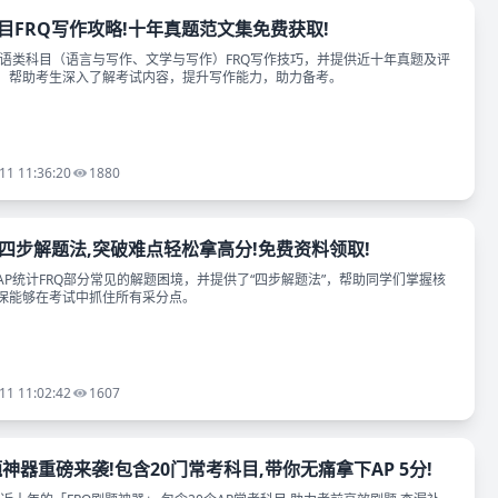
目FRQ写作攻略!十年真题范文集免费获取!
英语类科目（语言与写作、文学与写作）FRQ写作技巧，并提供近十年真题及评
，帮助考生深入了解考试内容，提升写作能力，助力备考。
11 11:36:20
1880
Q四步解题法,突破难点轻松拿高分!免费资料领取!
AP统计FRQ部分常见的解题困境，并提供了“四步解题法”，帮助同学们掌握核
保能够在考试中抓住所有采分点。
11 11:02:42
1607
刷题神器重磅来袭!包含20门常考科目,带你无痛拿下AP 5分!