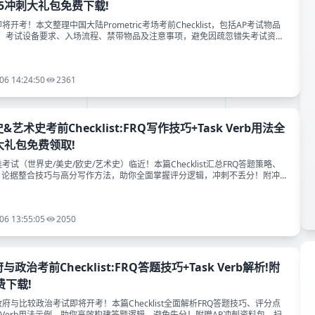
5冲刺大礼包免费下载!
即将开考！本文整理中国大陆Prometric考场考前Checklist，包括AP考试物品
、考试设备要求、入场流程、禁带物品及注意事项，避免因疏忽错失考试资
包免费领取方式。
06 14:24:50
2361
史&艺术史考前Checklist:FRQ写作技巧+Task Verb用法全
大礼包免费领取!
类考试（世界史/美史/欧史/艺术史）临近！本篇Checklist汇总FRQ答题策略、
b解析、论据整合技巧与高分写作方法，助你全面掌握评分逻辑，冲刺不丢分！附冲5
！
06 13:55:05
2050
府与政治考前Checklist:FRQ答题技巧+Task Verb解析!附
费下载!
国政府与比较政治考试即将开考！本篇Checklist全面解析FRQ答题技巧、评分点
k Verb用法示例，助你高效构建答题逻辑，避免失分！附赠AP冲刺资料包，扫