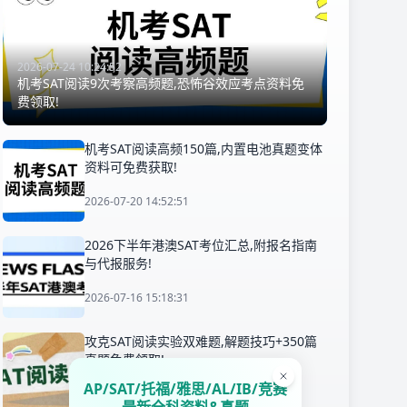
2026-07-24 10:24:52
机考SAT阅读9次考察高频题,恐怖谷效应考点资料免
费领取!
机考SAT阅读高频150篇,内置电池真题变体
资料可免费获取!
2026-07-20 14:52:51
2026下半年港澳SAT考位汇总,附报名指南
与代报服务!
2026-07-16 15:18:31
攻克SAT阅读实验双难题,解题技巧+350篇
真题免费领取!
AP/SAT/托福/雅思/AL/IB/竞赛
2026-07-22 15:00:17
最新全科资料&真题