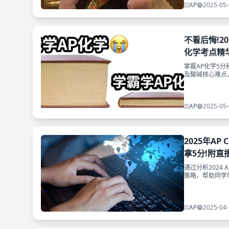
AP
2025-05-
不看后悔!2
化学考点精
掌握AP化学5分
及酸碱核心难点
AP
2025-05-
2025年A
拿5分!附直
通过分析2024
策略，帮助同学
AP
2025-04-