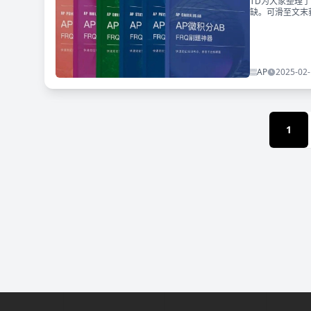
TD为大家整理了
缺。可滑至文末
AP
2025-02-
1