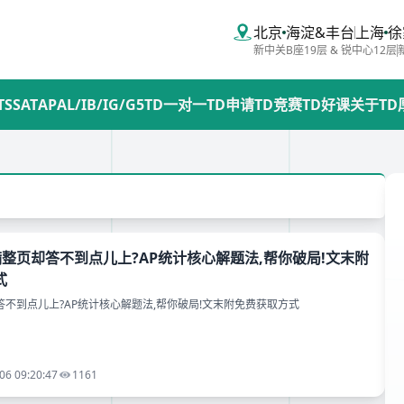
北京
海淀&丰台
上海
徐
新中关B座19层 & 锐中心12层
TS
SAT
AP
AL/IB/IG/G5
TD一对一
TD申请
TD竞赛
TD好课
关于TD
写满整页却答不到点儿上?AP统计核心解题法,帮你破局!文末附
式
答不到点儿上?AP统计核心解题法,帮你破局!文末附免费获取方式
06 09:20:47
1161