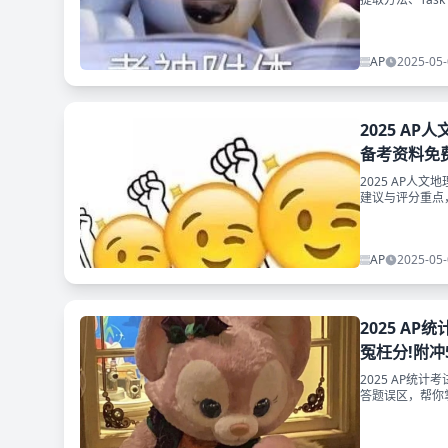
码免费领取！
AP
2025-05-
2025 AP
备考资料免
2025 AP人文
建议与评分重点
费领取~
AP
2025-05-
2025 AP统
冤枉分!附冲
2025 AP统计
答题误区，帮你
考点资料！