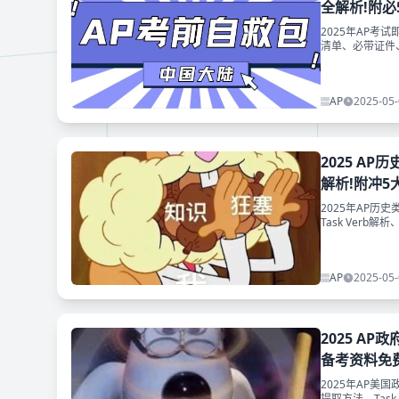
全解析!附必
2025年AP考试
清单、必带证件
格！附冲刺资料
AP
2025-05-
2025 AP历
解析!附冲5
2025年AP历史
Task Ver
大礼包免费领取
AP
2025-05-
2025 AP政
备考资料免
2025年AP美
提取方法、Tas