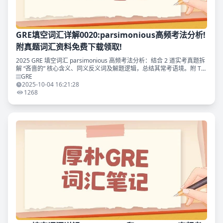
GRE填空词汇详解0020:parsimonious高频考法分析!
附真题词汇资料免费下载领取!
2025 GRE 填空词汇 parsimonious 高频考法分析：结合 2 道实考真题拆
解 “吝啬的” 核心含义、同义反义词及解题逻辑，总结其常考语境。附 TD
版《GRE 填空真题词汇考法精析》免费领
GRE
2025-10-04 16:21:28
1268