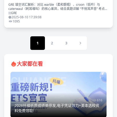
GRE 填空词汇解析：对比 warble（柔和颤唱）、croon（低吟）与
caterwaul（刺耳嚎叫）的核心差异，结合真题详解 “不悦耳声音” 考点逻
辑。附《GRE 填空真题词汇考法精析》免费下载领取~
GRE
2025-08-10 17:39:08
1095
1
2
3
大家都在看
2026-07-18 16:39:17
616
2026托福纸质成绩单停发,电子凭证效力+美本选校资
料免费领取!