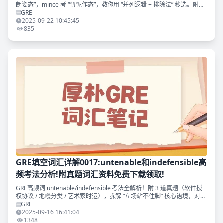
朗姿态”，mince 考 “忸怩作态”，教你用 “并列逻辑 + 排除法” 秒选。附
pugnacious 同义替换表。滑至文末附真题备考资料免费下载领取!
GRE
2025-09-22 10:45:45
835
GRE填空词汇详解0017:untenable和indefensible高
频考法分析!附真题词汇资料免费下载领取!
GRE高频词 untenable/indefensible 考法全解析！附 3 道真题（软件授
权协议 / 地幔分类 / 艺术家时运），拆解 “立场站不住脚” 核心语境，对比
近义词差异。滑至文末附真题备考资料免费下载领取~
GRE
2025-09-16 16:41:04
1348