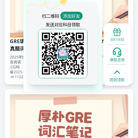
扫二维码
添加好友
发送对应科目领取
资料领取
GRE填空词汇详解0014:pervasive和proliferation!附
真题词汇资料免费下载领取!
2025年8月23日托福真题：原题超 80%，下午场重复上午场整套写作！
课程咨询
含阅读（埃及文字 / 极地恐龙）、听力（土星 / 鸟类辨向）、口语（成人
vs 孩子）真题，TD 命中口语 2 题 + 写作 3 题。滑至文末附真题备考资
GRE
料免费下载领取~
2025-08-25 16:39:39
1102
回到顶部