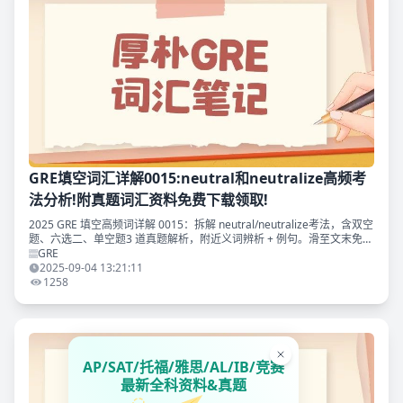
GRE填空词汇详解0015:neutral和neutralize高频考
法分析!附真题词汇资料免费下载领取!
2025 GRE 填空高频词详解 0015：拆解 neutral/neutralize考法，含双空
题、六选二、单空题3 道真题解析，附近义词辨析 + 例句。滑至文末免费
领《GRE 填空真题词汇考法精析》，助你高效记词提分！
GRE
2025-09-04 13:21:11
1258
AP/SAT/托福/雅思/AL/IB/竞赛
最新全科资料&真题