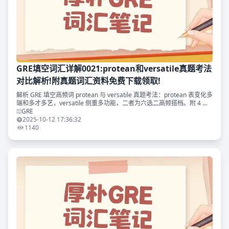
GRE填空词汇详解0021:protean和versatile真题考法
对比解析!附真题词汇资料免费下载领取!
解析 GRE 填空高频词 protean 与 versatile 真题考法：protean 表变化多
端和多才多艺，versatile 侧重多功能，二者为六选二高频搭档。附 4 道
真题解析 + 干扰项排除技巧。免费领《GRE 填空真题词汇考法精析》
GRE
+GRE 救命 800 词 pdf，助力 GRE 填空提分。
2025-10-12 17:36:32
1140