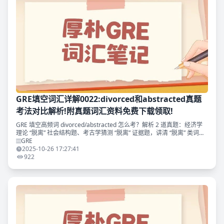
GRE填空词汇详解0022:divorced和abstracted真题
考法对比解析!附真题词汇资料免费下载领取!
GRE 填空高频词 divorced/abstracted 怎么考？解析 2 道真题：经济学
理论 “脱离” 社会结构题、考古学猜测 “脱离” 证据题，讲清 “脱离” 类词汇
考法、搭配及同义替换。附免费领《GRE 填空真题词汇考法精析》免费
GRE
领取
2025-10-26 17:27:41
922