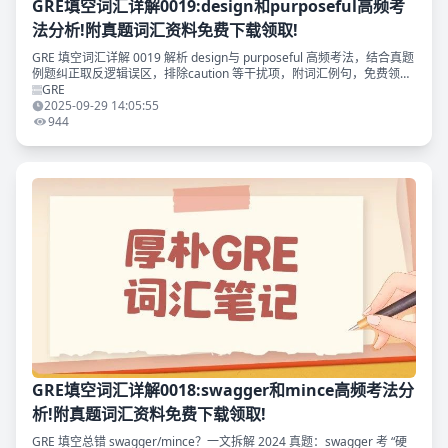
GRE填空词汇详解0019:design和purposeful高频考
法分析!附真题词汇资料免费下载领取!
GRE 填空词汇详解 0019 解析 design与 purposeful 高频考法，结合真题
例题纠正取反逻辑误区，排除caution 等干扰项，附词汇例句，免费领取
2025 GRE 填空备考适用的《GRE 填空真题词汇考法精析》，助力掌握
GRE
GRE 填空词汇考法提升正确率。
2025-09-29 14:05:55
944
GRE填空词汇详解0018:swagger和mince高频考法分
析!附真题词汇资料免费下载领取!
GRE 填空总错 swagger/mince？一文拆解 2024 真题：swagger 考 “硬