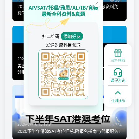
384
2026机考SAT报名全流程指南,步骤详解附备考资料免
AP/SAT/托福/雅思/AL/IB/竞赛
费领取!
最新全科资料&真题
扫二维码
添加好友
发送对应科目领取
2026-07-09 14:44:13
336
资料领取
美国本科怎么提前毕业?全攻略+AP换分政策汇总免费
领取!
课程咨询
回到顶部
2026-07-16 15:18:31
334
2026下半年港澳SAT考位汇总,附报名指南与代报服务!