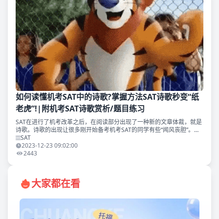
如何读懂机考SAT中的诗歌?掌握方法SAT诗歌秒变“纸
老虎”!|附机考SAT诗歌赏析/题目练习
SAT在进行了机考改革之后，在阅读部分出现了一种新的文章体裁，就是
诗歌。诗歌的出现让很多刚开始备考机考SAT的同学有些“闻风丧胆”。毕
竟别说是英文诗歌了，中文诗歌都让很多同学头疼不已，现在居然还要阅
SAT
读英文诗歌，简
2023-12-23 09:02:00
2443
大家都在看