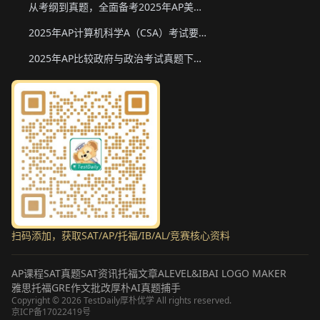
从考纲到真题，全面备考2025年AP美国政府与政治
2025年AP计算机科学A（CSA）考试要点和真题下载
2025年AP比较政府与政治考试真题下载与备考要点
扫码添加，获取SAT/AP/托福/IB/AL/竞赛核心资料
AP课程
SAT真题
SAT资讯
托福文章
ALEVEL&IB
AI LOGO MAKER
雅思托福GRE作文批改
厚朴AI真题捕手
Copyright ©
2026
TestDaily厚朴优学 All rights reserved.
京ICP备17022419号