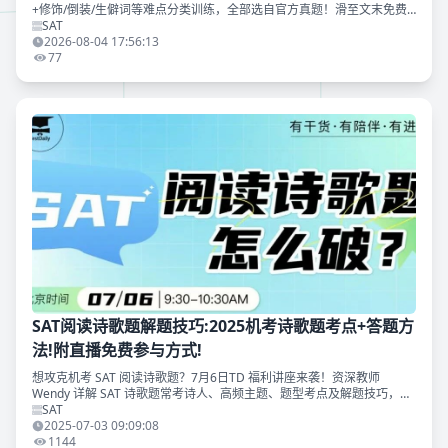
+修饰/倒装/生僻词等难点分类训练，全部选自官方真题！滑至文末免费
获取SAT阅读长难句资料
SAT
2026-08-04 17:56:13
77
SAT阅读诗歌题解题技巧:2025机考诗歌题考点+答题方
法!附直播免费参与方式!
想攻克机考 SAT 阅读诗歌题？7月6日TD 福利讲座来袭！资深教师
Wendy 详解 SAT 诗歌题常考诗人、高频主题、题型考点及解题技巧，教
你快速读懂诗歌、精准答题。滑至文末免费获取直播参与方式~适合各阶
SAT
段 SAT 备考生~
2025-07-03 09:09:08
1144