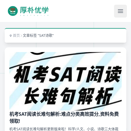
Ope
首页
文章标签 "SAT诗歌"
机考SAT阅读长难句解析:难点分类高效提分,资料免费
领取!
机考SAT阅读长难句解析更新版来啦！科学/人文、小说、诗歌三大体裁