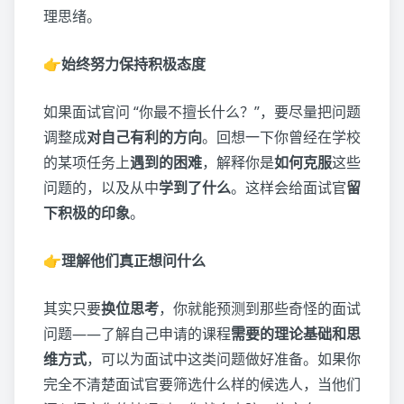
理思绪。
👉始终努力保持积极态度
如果面试官问 “你最不擅长什么？”，要尽量把问题
调整成
对自己有利的方向
。回想一下你曾经在学校
的某项任务上
遇到的困难
，解释你是
如何克服
这些
问题的，以及从中
学到了什么
。这样会给面试官
留
下积极的印象
。
👉理解他们真正想问什么
其实只要
换位思考
，你就能预测到那些奇怪的面试
问题——了解自己申请的课程
需要的理论基础和思
维方式
，可以为面试中这类问题做好准备。如果你
完全不清楚面试官要筛选什么样的候选人，当他们