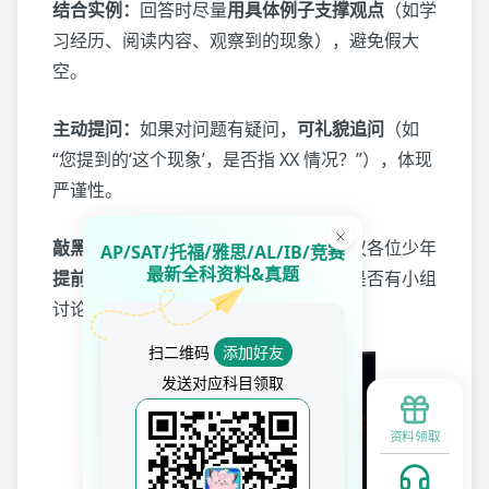
结合实例：
回答时尽量
用具体例子支撑观点
（如学
习经历、阅读内容、观察到的现象），避免假大
空。
主动提问：
如果对问题有疑问，
可礼貌追问
（如
“您提到的‘这个现象’，是否指 XX 情况？”），体现
严谨性。
敲黑板：
不同大学的风格差异较大，建议各位少年
AP/SAT/托福/雅思/AL/IB/竞赛
最新全科资料&真题
提前做功课，
总结梦校的面试偏好（如是否有小组
讨论、实践任务等），并
针对性准备
。
扫二维码
添加好友
发送对应科目领取
资料领取