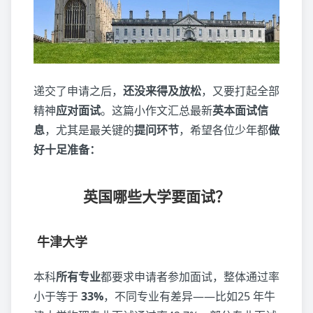
递交了申请之后，
还没来得及放松
，又要打起全部
精神
应对面试
。这篇小作文汇总最新
英本面试信
息
，尤其是最关键的
提问环节
，希望各位少年都
做
好十足准备：
英国哪些大学要面试？
牛津大学
本科
所有专业
都要求申请者参加面试，整体通过率
小于等于
33%
，不同专业有差异——比如25 年牛