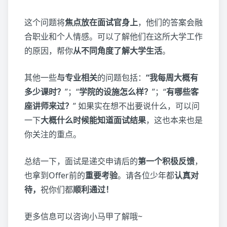
这个问题将
焦点放在面试官身上
，他们的答案会融
合职业和个人情感。可以了解他们在这所大学工作
的原因，帮你
从不同角度了解大学生活
。
其他一些
与专业相关
的问题包括：
“我每周大概有
多少课时？
”；“
学院的设施怎么样？
”；“
有哪些客
座讲师来过？
” 如果实在想不出要说什么，可以问
一下
大概什么时候能知道面试结果
，这也本来也是
你关注的重点。
总结一下，面试是递交申请后的
第一个积极反馈
，
也拿到Offer前的
重要考验
。请各位少年都
认真对
待，
祝你们都
顺利通过！
更多信息可以咨询小马甲了解哦~