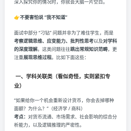
深入探究你的情况时，你就会大脑一片空白。
👉不要害怕说 “我不知道”
面试中部分 “刁钻” 问题并非为了难住学生，而是
考
察逻辑思
维
、应变能力、批判性思考
以及
对学科
的深度理解
。这类问题往往
跳出常规知识范畴
，更
注重
展
现思维过程
。比如下面这些：
一、学科关联类（看似奇怪，实则紧扣专
业）
“如果给你一个机会重新设计货币，你会去掉哪种
面额？为什么？”（经济学 / 商科）
考点
：
对货币流通、市场需求、社会影响的综合分
析能力，以及逻辑推理的严密性。