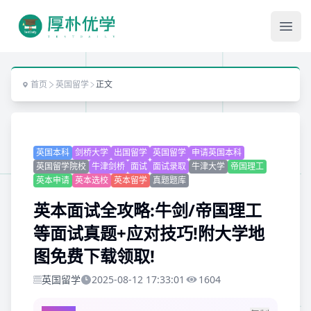
Ope
首页
英国留学
正文
英国本科
剑桥大学
出国留学
英国留学
申请英国本科
英国留学院校
牛津剑桥
面试
面试录取
牛津大学
帝国理工
英本申请
英本选校
英本留学
真题题库
英本面试全攻略:牛剑/帝国理工
等面试真题+应对技巧!附大学地
图免费下载领取!
英国留学
2025-08-12 17:33:01
1604