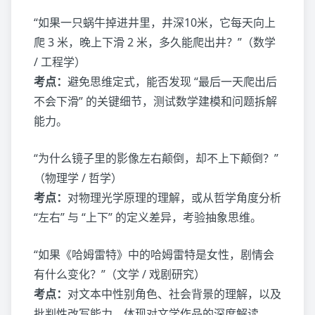
“如果一只蜗牛掉进井里，井深10米，它每天向上
爬 3 米，晚上下滑 2 米，多久能爬出井？”（数学
/ 工程学）
考点：
避免思维定式，能否发现 “最后一天爬出后
不会下滑” 的关键细节，测试数学建模和问题拆解
能力。
“为什么镜子里的影像左右颠倒，却不上下颠倒？”
（物理学 / 哲学）
考点：
对物理光学原理的理解，或从哲学角度分析
“左右” 与 “上下” 的定义差异，考验抽象思维。
“如果《哈姆雷特》中的哈姆雷特是女性，剧情会
有什么变化？”（文学 / 戏剧研究）
考点：
对文本中性别角色、社会背景的理解，以及
批判性改写能力，体现对文学作品的深度解读。