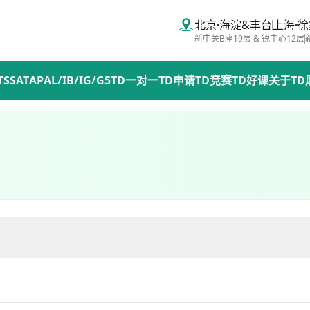
北京
海淀&丰台
上海
徐
新中关B座19层 & 锐中心12层
TS
SAT
AP
AL/IB/IG/G5
TD一对一
TD申请
TD竞赛
TD好课
关于TD