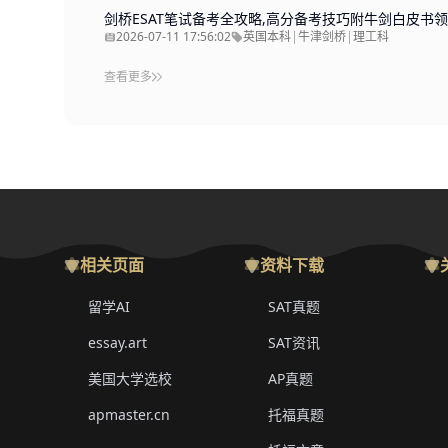
剑桥ESAT笔试备考全攻略,高分备考技巧附牛剑白皮书领
2026-07-11 17:56:02
英国本科
|
牛津剑桥
|
理工科
查看更多
相关页面
资料下载
留学AI
SAT真题
essay.art
SAT资讯
美国大学选校
AP真题
apmaster.cn
托福真题