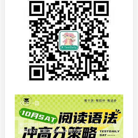
上一篇
别慌!10月SAT阅读语法冲分秘籍来啦!这场讲座帮你
稳抓高分点!附讲座免费参与方式!