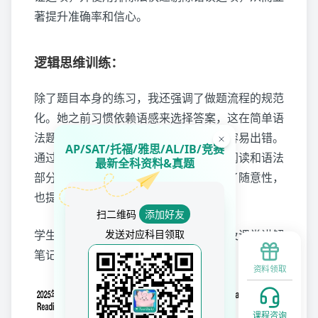
著提升准确率和信心。
逻辑思维训练：
除了题目本身的练习，我还强调了做题流程的规范
化。她之前习惯依赖语感来选择答案，这在简单语
法题上可能勉强可行，但遇到难题时很容易出错。
AP/SAT/托福/雅思/AL/IB/竞赛
通过课堂和课后的训练，她逐渐养成了阅读和语法
最新全科资料&真题
部分分别的严谨的解题习惯，不仅减少了随意性，
也提升了整体的稳定性。
扫二维码
添加好友
发送对应科目领取
学生课后作业中错的诗歌相关真题，以及课堂讲解
笔记：
资料领取
课程咨询