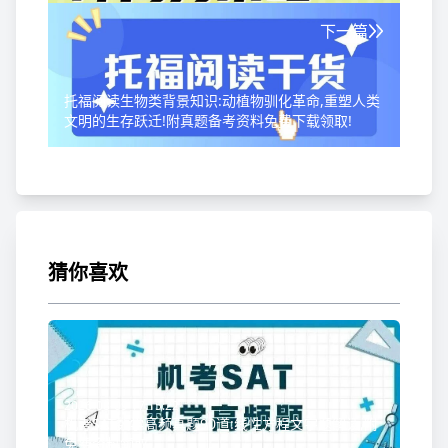
下一篇
托福阅读生物类背景知识:动植物驯化革命,重塑人类
文明的生存跃迁!附真题备考资料免费下载领取!
猜你喜欢
2026-08-09 17:15:22
机考SAT数学高频真题90道:线性方程文字题解读,附
免费资料领取