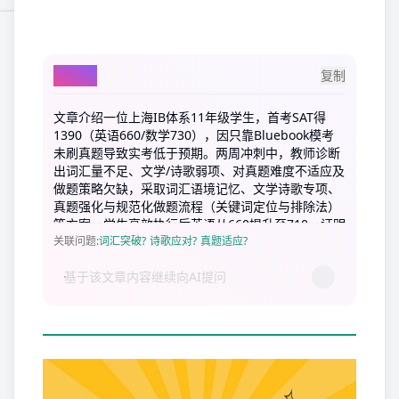
AI总结
复制
文章介绍一位上海IB体系11年级学生，首考SAT得
1390（英语660/数学730），因只靠Bluebook模考
未刷真题导致实考低于预期。两周冲刺中，教师诊断
出词汇量不足、文学/诗歌弱项、对真题难度不适应及
做题策略欠缺，采取词汇语境记忆、文学诗歌专项、
真题强化与规范化做题流程（关键词定位与排除法）
等方案。学生高效执行后英语从660提升至710，证明
方法与执行力决定提分效果。
关联问题
:
词汇突破?
诗歌应对?
真题适应?