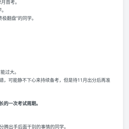
2月首考。
学。
终极翻盘”的同学。
。
可能过大。
不错，可能静不下心来持续备考，但是待11月出分后再准
年最长的一次考试周期。
出分腾出手后面干别的事情的同学。