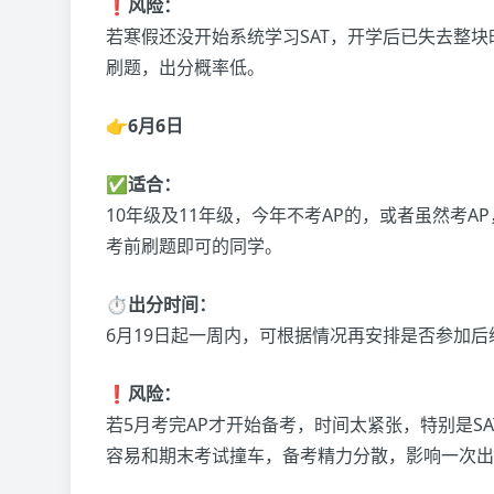
❗风险：
若寒假还没开始系统学习SAT，开学后已失去整
刷题，出分概率低。
👉6月6日
✅适合：
10年级及11年级，今年不考AP的，或者虽然考A
考前刷题即可的同学。
⏱️出分时间：
6月19日起一周内，可根据情况再安排是否参加后
❗风险：
若5月考完AP才开始备考，时间太紧张，特别是S
容易和期末考试撞车，备考精力分散，影响一次出