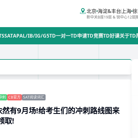
北京
海淀&丰台
上海
徐
新中关B座19层 & 锐中心12层
TS
SAT
AP
AL/IB/IG/G5
TD一对一
TD申请
TD竞赛
TD好课
关于TD
冲刺
CB官方
SAT阅读词汇
且依然有9月场!给考生们的冲刺路线图来
领取!