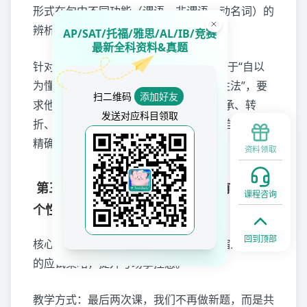
形式在句中不同功能（谓语、非谓语、动名词）的
辨析训练。
AP/SAT/托福/雅思/AL/IB/竞赛
最新全科资料&真题
针对“逻辑词”常错：他发现自己的问题在于“自以
为懂了句意”。我们引入了 “逻辑关系标注法”，要
扫二维码
添加好友
求他在空格处用笔明确写出前后句是“顺承、转
发送对应科目领取
折、因果还是举例”，然后再选词，迫使自己进行
精确的语义分析，而非模糊猜测。
资料领取
第三阶段（12月）：稳心态——考前聚焦与
课程咨询
个性化清单
回到顶部
核心任务：在考前将庞大的知识体系浓缩为个人化
的应试策略，提升考场掌控感。
教学方式：最后两次课，我们不再做新题，而是共