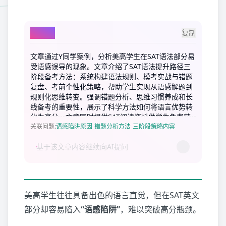
AI总结
复制
文章通过Y同学案例，分析美高学生在SAT语法部分易
受语感误导的现象。文章介绍了SAT语法提升路径三
阶段备考方法：系统构建语法规则、模考实战与错题
复盘、考前个性化策略，帮助学生实现从语感解题到
规则化思维转变。强调错题分析、思维习惯养成和长
线备考的重要性，展示了科学方法如何将语言优势转
化为高分。文章同时提供SAT阅读资料供学生免费获
取。
关联问题
:
语感陷阱原因
错题分析方法
三阶段策略内容
美高学生往往具备出色的语言直觉，但在SAT英文
部分却容易陷入
“语感陷阱”
，难以突破高分瓶颈。