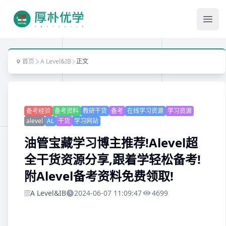
Ope
首页
A Level&IB
正文
备考经验
备考资料
教研干货
备考
在线学习资源
学习资源
alevel
AL
干货
学习网站
油管宝藏学习博主推荐!Alevel超
全干货资源分享,跟着学轻松备考!
附Alevel备考资料免费领取!
A Level&IB
2024-06-07 11:09:47
4699