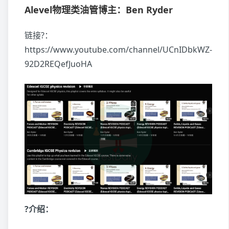
Alevel物理类油管博主：Ben Ryder
链接?：
https://www.youtube.com/channel/UCnIDbkWZ-
92D2REQefJuoHA
?介绍：