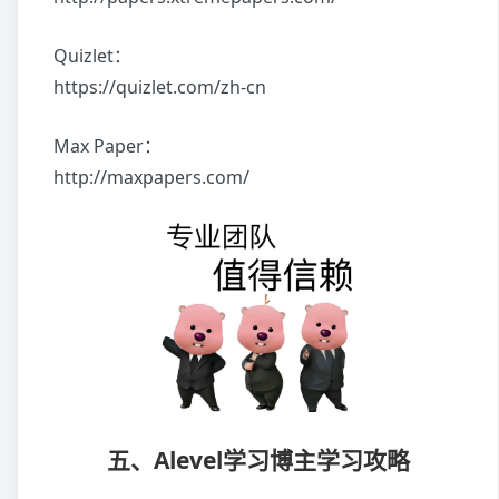
Quizlet：
https://quizlet.com/zh-cn
Max Paper：
http://maxpapers.com/
五、Alevel学习博主学习攻略