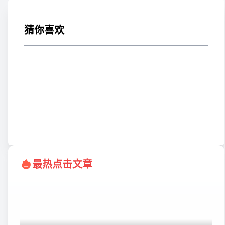
猜你喜欢
2026-07-31 19:53:39
2026年7月29日托福真题考情回顾:下午场重复多,写作
口语均有原题!附备考资料免费领取!
最热点击文章