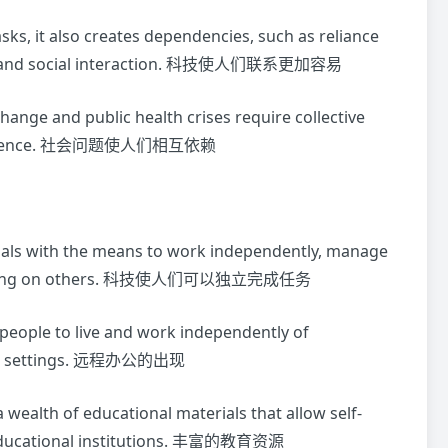
ks, it also creates dependencies, such as reliance
work and social interaction. 科技使人们联系更加容易
hange and public health crises require collective
rdependence. 社会问题使人们相互依赖
uals with the means to work independently, manage
ut relying on others. 科技使人们可以独立完成任务
people to live and work independently of
ffice settings. 远程办公的出现
 wealth of educational materials that allow self-
 educational institutions. 丰富的教育资源