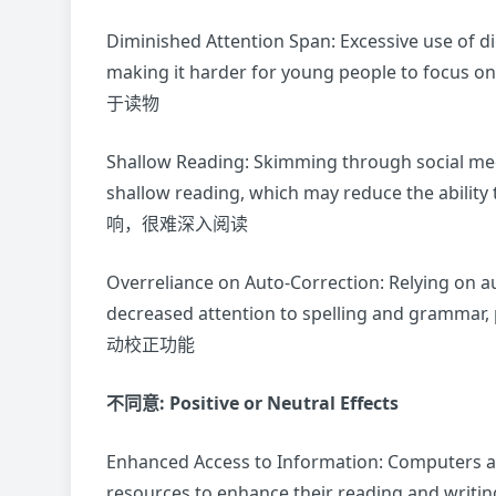
Diminished Attention Span: Excessive use of di
making it harder for young people to fo
于读物
Shallow Reading: Skimming through social medi
shallow reading, which may reduce the abili
响，很难深入阅读
Overreliance on Auto-Correction: Relying on a
decreased attention to spelling and grammar
动校正功能
不同意: Positive or Neutral Effects
Enhanced Access to Information: Computers a
resources to enhance their reading and writing,