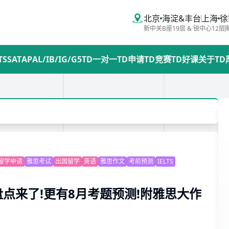
北京
海淀&丰台
上海
徐
新中关B座19层 & 锐中心12层
TS
SAT
AP
AL/IB/IG/G5
TD一对一
TD申请
TD竞赛
TD好课
关于TD
留学申请
雅思考试
出国留学
英语
雅思作文
考前预测
IELTS
盘点来了!更有8月考题预测!附雅思大作