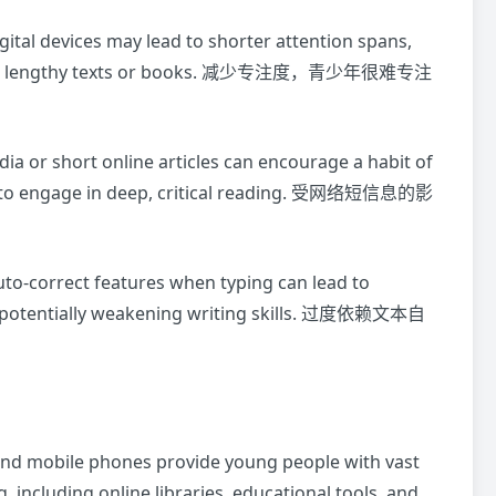
gital devices may lead to shorter attention spans,
cus on lengthy texts or books. 减少专注度，青少年很难专注
a or short online articles can encourage a habit of
ty to engage in deep, critical reading. 受网络短信息的影
uto-correct features when typing can lead to
, potentially weakening writing skills. 过度依赖文本自
nd mobile phones provide young people with vast
 including online libraries, educational tools, and