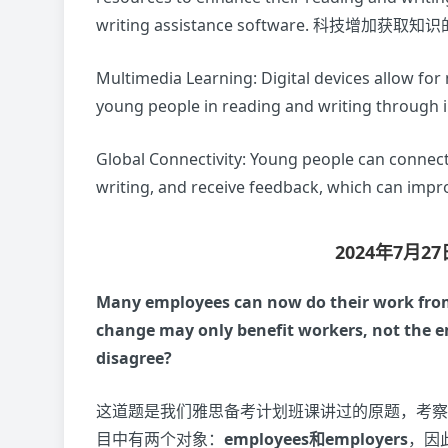
writing assistance software. 科技增加获取
Multimedia Learning: Digital devices allow fo
young people in reading and writing throu
Global Connectivity: Young people can connec
writing, and receive feedback, which ca
2024年7月
Many employees can now do their work fro
change may only benefit workers, not the e
disagree?
这道题是我们雅思备考计划班课讲过的原题，考察
目中有两个对象：
employees和employers
，因