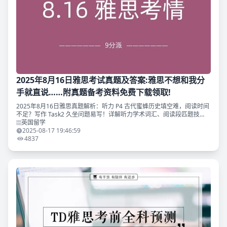
2025年8月16日雅思考试真题及答案:雅思不想和我分
手就直说……附真题备考资料免费下载领取!
2025年8月16日雅思真题解析：听力 P4 古代蜜蜂历史填空难，阅读时间
不足？写作 Task2 久坐问题易写！详解听力学术词汇、阅读段匹题技
巧、写作高分框架，滑质文末附雅思真题备考资料免费下载领取~
英国留学
2025-08-17 19:46:59
4837