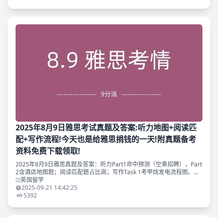
2025年8月9日雅思考试真题及答案:听力地图+阅读匹
配+写作流程!今天也是给雅思捐钱的一天!附真题备考
资料免费下载领取!
2025年8月9日雅思真题及答案：听力Part1命中预测（空乘招聘），Part
2含酒店地图题；阅读匹配题占比高；写作Task 1考甲烷发电流程图。附
各部分答案 + 解析领取雅思8月剩余预测！
英国留学
2025-09-21 14:42:25
5392