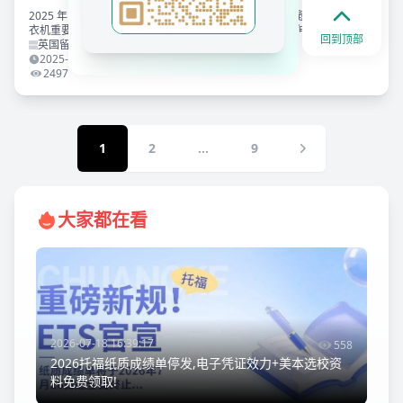
2025 年 5-8 月雅思口语题库 Part1-3 示范：Machine 话题（咖啡机 / 洗
衣机重要性）、Part2 漂亮物品（陶瓷花瓶）及 Part3 延伸问题，附高分
回到顶部
文本、音频及表达积累（indispensable/mesmerizing）。滑至文末领取
英国留学
完整题库！
2025-07-26 18:11:12
2497
1
2
...
9
大家都在看
2026-07-18 16:39:17
558
2026托福纸质成绩单停发,电子凭证效力+美本选校资
料免费领取!