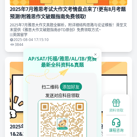
2025年7月雅思考试大作文考情盘点来了!更有8月考题
预测!附雅思作文破题指南免费领取!
2025年7月雅思大作文真题全解析，附详细结构思路与论证模板！滑至文
末提供《雅思大作文破题指南@TD原创》免费领取方式~
英国留学
2025-08-04 17:15:10
3844
AP/SAT/托福/雅思/AL/IB/竞赛
最新全科资料&真题
扫二维码
添加好友
发送对应科目领取
资料领取
2025年5-8月雅思口语题库高分示范文本+音频!Part
课程咨询
1&2&3第203弹附雅思真题备考资料免费下载领取!