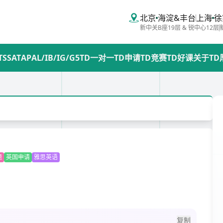
北京
海淀&丰台
上海
徐
新中关B座19层 & 锐中心12层
TS
SAT
AP
AL/IB/IG/G5
TD一对一
TD申请
TD竞赛
TD好课
关于TD
题
英国申请
雅思英语
复制