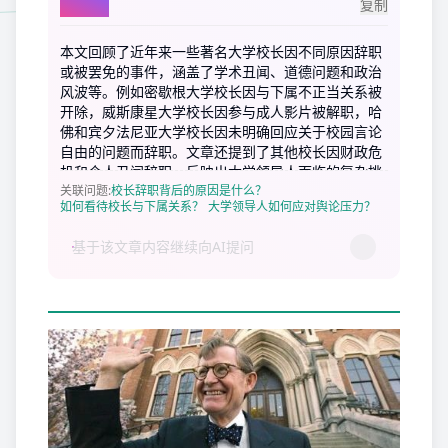
AI总结
复制
本文回顾了近年来一些著名大学校长因不同原因辞职
或被罢免的事件，涵盖了学术丑闻、道德问题和政治
风波等。例如密歇根大学校长因与下属不正当关系被
开除，威斯康星大学校长因参与成人影片被解职，哈
佛和宾夕法尼亚大学校长因未明确回应关于校园言论
自由的问题而辞职。文章还提到了其他校长因财政危
机和个人丑闻辞职，反映出大学领导人面临的复杂挑
战。
关联问题
:
校长辞职背后的原因是什么？
如何看待校长与下属关系？
大学领导人如何应对舆论压力？