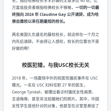
长，指控哈佛校长学术抄袭的文章多达 40 项，亿
万富翁投资者暗指哈佛校长不够格，
一切的一切最
终指向 2024 年 Claudine Gay 公开请辞，成为哈
佛自建校以来任期最短的校长。
两名美国久负盛名的藤校校长，就这样在一个月之
内先后请辞。不由得让人感叹，校长的位置也不是
好做的啊！
校医犯错，与我USC校长无关
2018 年，一场震惊中外的校医性骚扰事件在 USC
曝光。一名在 USC 妇科任职 27 年的医生，
George Tyndall，被爆出看诊时骚扰女性病患、
言语侮辱、甚至非法拍摄她们的照片。其中，中国
女性学生是他针对的对象，他甚至在诊室里悬挂了