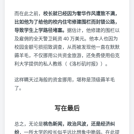
而在此之前，
校长就已经因为奢华作风遭致不满，
比如他为了给他的校内住宅修建围栏而封锁公路，
导致学生上学路径堵塞。
据估计，他修建的围栏以
及雇佣的全天警卫耗资 40 万美元。他本人也因为
校园金额亏损招致调查，从而被发现他一直在默默
薅羊毛，不仅挪用公共资金旅游，还免费使用伯克
利大学提供的私人教练（《洛杉矶时报》）。
这样瞒天过海般的资金挪用，堪称是顶级薅羊毛
了。
写在最后
总之，无论是
桃色新闻，政治风波，还是经济纠
纷
，一所大学的校长似乎远比想象中脆弱。在此提