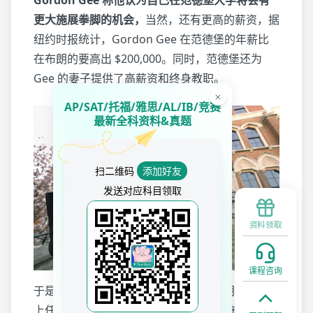
Gordon Gee 称他认为自己在范德堡大学将会有
更大施展拳脚的机会，
当然，还有更高的薪资，据
纽约时报统计，Gordon Gee 在范德堡的年薪比
在布朗的要高出 $200,000。同时，范德堡还为
Gee 的妻子提供了高薪资和终身教职。
AP/SAT/托福/雅思/AL/IB/竞赛
最新全科资料&真题
扫二维码
添加好友
发送对应科目领取
资料领取
课程咨询
于是，就这样，仅仅在上任两年内，布朗大学历史
上任职时间最短的校长 Gordon Gee 宣布跳槽去