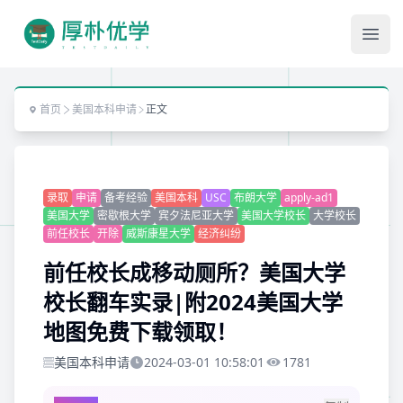
Ope
首页
美国本科申请
正文
录取
申请
备考经验
美国本科
USC
布朗大学
apply-ad1
美国大学
密歇根大学
宾夕法尼亚大学
美国大学校长
大学校长
前任校长
开除
威斯康星大学
经济纠纷
前任校长成移动厕所？美国大学
校长翻车实录|附2024美国大学
地图免费下载领取！
美国本科申请
2024-03-01 10:58:01
1781