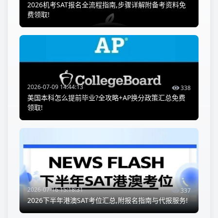
2026机考SAT报名全流程指南,步骤详解附备考资料免
费领取!
2026-07-09 14:44:13
338
美国本科怎么提前毕业?全攻略+AP换分政策汇总免费
领取!
2026-07-16 15:18:31
337
2026下半年港澳SAT考位汇总,附报名指南与代报服务!