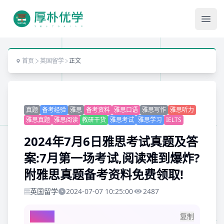
Ope
首页
英国留学
正文
真题
备考经验
雅思
备考资料
雅思口语
雅思写作
雅思听力
雅思真题
雅思阅读
教研干货
雅思考试
雅思学习
IELTS
2024年7月6日雅思考试真题及答
案:7月第一场考试,阅读难到爆炸?
附雅思真题备考资料免费领取!
英国留学
2024-07-07 10:25:00
2487
AI总结
复制