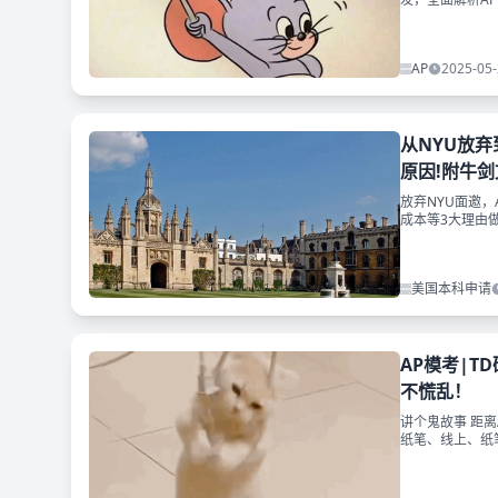
际课程转轨的学
AP
2025-05-
从NYU放
原因!附牛剑
放弃NYU面邀
成本等3大理由
剑文书范文资料
美国本科申请
AP模考|T
不慌乱！
讲个鬼故事 距离
纸笔、线上、纸
再再次带来了 6