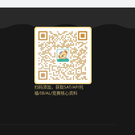
扫码添加，获取SAT/AP/托
福/IB/AL/竞赛核心资料