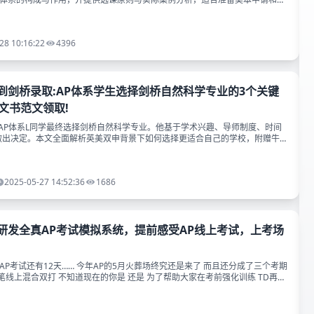
生阅读。附带免费资料获取方式，扫清AP小白所有疑问！
28 10:16:22
4396
弃到剑桥录取:AP体系学生选择剑桥自然科学专业的3个关键
文书范文领取!
，AP体系L同学最终选择剑桥自然科学专业。他基于学术兴趣、导师制度、时间
做出决定。本文全面解析英美双申背景下如何选择更适合自己的学校，附赠牛
~
2025-05-27 14:52:36
1686
D研发全真AP考试模拟系统，提前感受AP线上考试，上考场
AP考试还有12天…… 今年AP的5月火葬场终究还是来了 而且还分成了三个考期
笔线上混合双打 不知道现在的你是 还是 为了帮助大家在考前强化训练 TD再再
门AP科