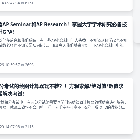
14 09:47:34
6151
P Seminar和AP Research！掌握大学学术研究必备技
GPA！
伙伴在后台和我们反映：有一些AP小众科目让人头秃，不知道从何学起也不知
请教老师也不知道要从何问起。那么今天我们就来介绍一下AP小众科目中的，
 Research
26 10:59:57
2693
积分考试的绘图计算器玩不转？！方程求解/绝对值/数值求
松解决考试！
AP微积分考试中，有两部分试题需要同学们借助绘图计算器的帮助来进行解答，
算器，就跟上战场不会用枪一样，赤手空拳可拿不下5分！所以TD的微积分老
一些玩转计算器的好方法。 于
29 14:07:08
2115