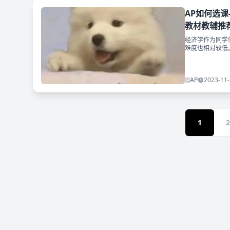
AP如何选课
教材教辅推荐
经济学作为同学
难度也相对较低
呀！因此和微观
AP
2023-11-
1
2