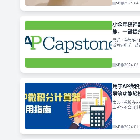
AP
2025-04-
小众申校神器A
能，一键提升
最近，有很多小
道为何所学，想
AP Seminar和AP
AP
2024-02-
用于AP微
导等功能轻
太长不看版 在
上考场不会用计
师们打算教大家
AP
2024-01-