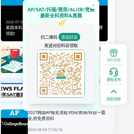
AP/SAT/托福/雅思/AL/IB/竞赛
最新全科资料&真题
2026-07-09 14:44:13
美国本科怎么提前毕业?全攻略+AP换分政策汇总免费
领取!
扫二维码
添加好友
发送对应科目领取
AP人文地理CB官方教材教辅推荐,全套备考
资料免费领取!
资料领取
2026-07-23 15:42:45
课程咨询
必看!2026下半年SAT港澳考位最新动态汇
总!(截止26年7月29日)
2026-07-29 16:04:42
回到顶部
2027韩国AP报名流程:时间/费用/科目一篇
全,附免费资料
2026-08-04 17:56:18