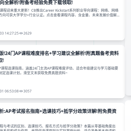
向全解析!附备考经验免费下载领取!
年AP课程迎来重大更新！CB推出Career Kickstart系列职业导向课程：网络、网络
方向可获大学学分+行业认证。点击查看课程内容、含金量、未来发展价值解
03 14:27:25
2629
新版!24门AP课程难度排名+学习建议全解析!附真题备考资料
!
AP课程选课指南，涵盖24门主流AP课程难度评估、适合年级建议与学习基础要
制定选课计划，滑至文末获取免费真题资料~
01 06:53:08
3057
析:AP考试报名指南+选课技巧+抵学分政策详解!附免费资
课程与考试的区别、选课技巧、报名方式与抵学分政策？本篇从零基础角度出
P体系的构成与作用，并提供选课原则与实际案例分析，适合准备美本申请和国