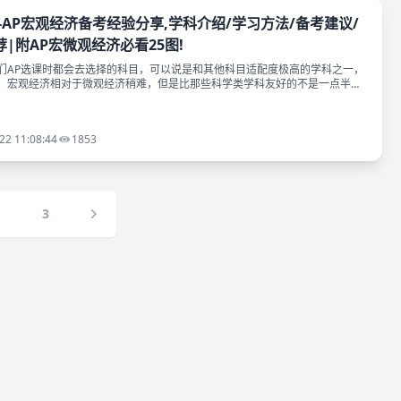
-AP宏观经济备考经验分享,学科介绍/学习方法/备考建议/
|附AP宏微观经济必看25图!
们AP选课时都会去选择的科目，可以说是和其他科目适配度极高的学科之一，
。宏观经济相对于微观经济稍难，但是比那些科学类学科友好的不是一点半点
经济一样，宏观经济也备受同学们的
22 11:08:44
1853
3