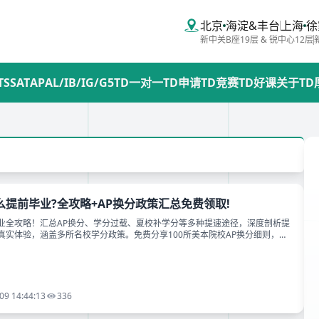
北京
海淀&丰台
上海
徐
新中关B座19层 & 锐中心12层
TS
SAT
AP
AL/IB/IG/G5
TD一对一
TD申请
TD竞赛
TD好课
关于TD
么提前毕业?全攻略+AP换分政策汇总免费领取!
业全攻略！汇总AP换分、学分过载、夏校补学分等多种提速途径，深度剖析提
真实体验，涵盖多所名校学分政策。免费分享100所美本院校AP换分细则，助
划学制、省时省钱高效毕业。
09 14:44:13
336