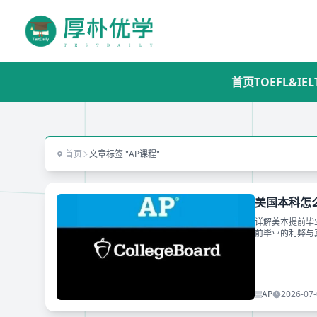
首页
TOEFL&IEL
首页
文章标签 "AP课程"
美国本科怎
详解美本提前毕
前毕业的利弊与
力留学生合理规
AP
2026-07-