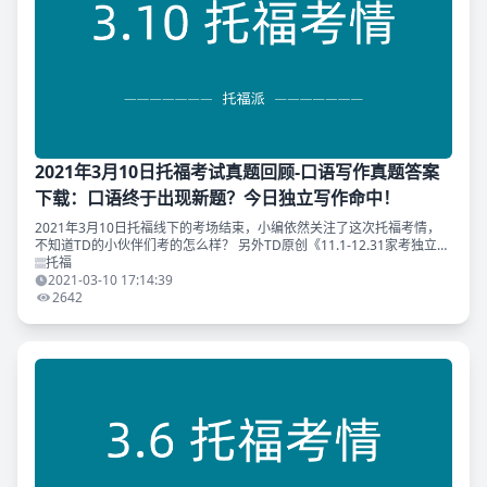
2021年3月10日托福考试真题回顾-口语写作真题答案
下载：口语终于出现新题？今日独立写作命中！
2021年3月10日托福线下的考场结束，小编依然关注了这次托福考情，
不知道TD的小伙伴们考的怎么样？ 另外TD原创《11.1-12.31家考独立写
作范文合集》命中独立写作原题，恭喜刷到原题的同学呀！ 与往常一
托福
样，
2021-03-10 17:14:39
2642