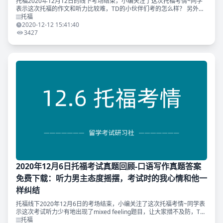
托福2020年12月12日的线下考场结束，小编关注了这次托福考情~同学
表示这次托福的作文和听力比较难，TD的小伙伴们考的怎么样？ 另外，
TD托福写作练习计划B版和TD原创出版物《托福写作真题120》《2018-
托福
2
2020-12-12 15:41:40
3427
2020年12月6日托福考试真题回顾-口语写作真题答案
免费下载：听力男主态度摇摆，考试时的我心情和他一
样纠结
托福线下2020年12月6日的考场结束，小编关注了这次托福考情~同学表
示这次考试听力少有地出现了mixed feeling题目，让大家措不及防，TD
的小伙伴们考的怎么样？ 另外，TD托福听力练习计划A版命中今天托
托福