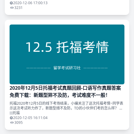
2020-12-06 17:00:13
3231
2020年12月5日托福考试真题回顾-口语写作真题答案
免费下载：新题型猝不及防，考试难度不一般！
托福2020年12月5日的线下考场结束，小编关注了这次托福考情~同学表
示这次考试听力炸了，新题型措不及防，TD的小伙伴们考的怎么样？ 另
外，TD 12.5&6托福周练习计划A版命中今天托福线下考试独立口语题！
托福
恭喜
2020-12-05 16:11:04
3095