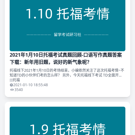
2021年1月10日托福考试真题回顾-口语写作真题答案
下载：新年用旧题，说好的新气象呢？
托福线下2021年1月10日的考场结束，小编依然关注了这次托福考情~不
知道TD的小伙伴们考的怎么样？ 另外，今天托福线下考试 TD全面开
花，TD原创「2018-2020托福独立写作真题范文集」命中了今天的独立
托福
写作
2021-01-10 18:55:48
3540