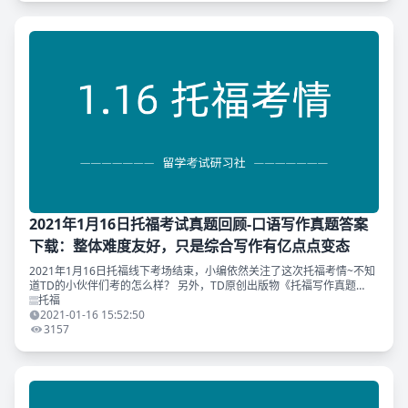
2021年1月16日托福考试真题回顾-口语写作真题答案
下载：整体难度友好，只是综合写作有亿点点变态
2021年1月16日托福线下考场结束，小编依然关注了这次托福考情~不知
道TD的小伙伴们考的怎么样？ 另外，TD原创出版物《托福写作真题
120》（第二版）命中1.16线下考试独立写作！恭喜刷到原题的同学~ 与
托福
往常一
2021-01-16 15:52:50
3157