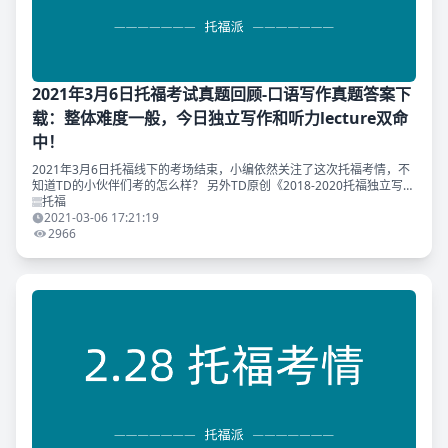
2021年3月6日托福考试真题回顾-口语写作真题答案下
载：整体难度一般，今日独立写作和听力lecture双命
中！
2021年3月6日托福线下的考场结束，小编依然关注了这次托福考情，不
知道TD的小伙伴们考的怎么样？ 另外TD原创《2018-2020托福独立写作
真题范文集》命中独立写作原题，恭喜刷到原题的同学呀！ 与往常一
托福
样，T
2021-03-06 17:21:19
2966