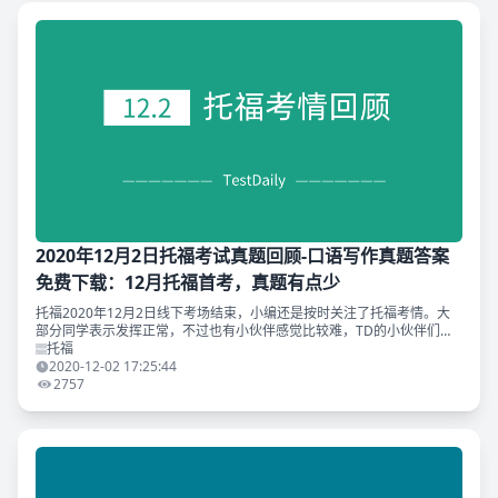
2020年12月2日托福考试真题回顾-口语写作真题答案
免费下载：12月托福首考，真题有点少
托福2020年12月2日线下考场结束，小编还是按时关注了托福考情。大
部分同学表示发挥正常，不过也有小伙伴感觉比较难，TD的小伙伴们考
的怎么样？你开门红了吗？这次考试的真题确实有点少呢…… 与往常一
托福
样，TD为你精心
2020-12-02 17:25:44
2757