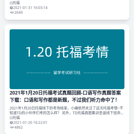
伴儿遇到了考场同学在线崩溃。不知道TD的小伙伴们考的怎么样？作为
托福
过年前最后一
2021-01-31 16:03:14
2649
2021年1月20日托福考试真题回顾-口语写作真题答案
下载：口语和写作都是新题，不过我们听力命中了！
2021年1月20日托福线下的考场结束，小编依然关注了这次托福考情~不
知道TD的小伙伴们考的怎么样？ 另外，TD托福真题集训圣诞线下班命中
了今天托福线下考试听力原文！恭喜刷到原题的同学~ 与往常一样，TD
托福
为你精心
2021-01-20 16:22:01
4862