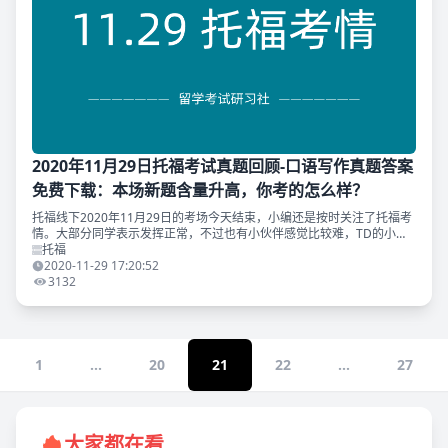
2020年11月29日托福考试真题回顾-口语写作真题答案
免费下载：本场新题含量升高，你考的怎么样？
托福线下2020年11月29日的考场今天结束，小编还是按时关注了托福考
情。大部分同学表示发挥正常，不过也有小伙伴感觉比较难，TD的小伙
伴们考的怎么样？今天考试的新题出现比较多，ETS也终于一改以往旧题
托福
出出出的现象
2020-11-29 17:20:52
3132
1
...
20
21
22
...
27
大家都在看