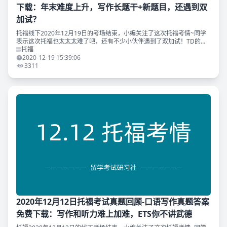
下载：年末难度上升，写作长题干+新题目，还遇到双
加试？
托福线下2020年12月19日的考场结束，小编关注了这次托福考情~同学
表示这次托福也太太太难了吧，还有不少小伙伴遇到了双加试！TD的小
伙伴们考的怎么样？ 另外，TD托福备考计划作业习题命中12.19线下考
托福
试阅读原
2020-12-19 15:39:06
3311
2020年12月12日托福考试真题回顾-口语写作真题答案
免费下载：写作和听力难上加难，ETS你不讲武德