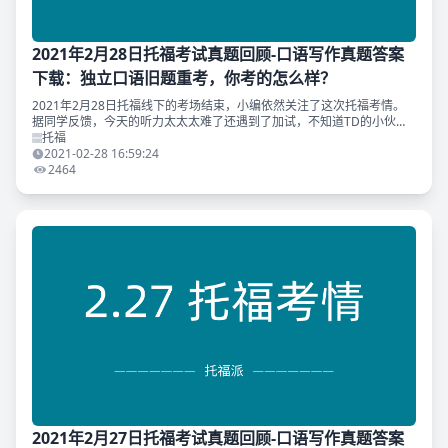
2021年2月28日托福考试真题回顾-口语写作真题答案
下载：独立口语旧题重考，你考的怎么样？
2021年2月28日托福线下的考场结束，小编依然关注了这次托福考情。
据同学反馈，今天的听力太太太难了还遇到了加试，不知道TD的小伙伴
们考的怎么样？ 另外，TD原创《黄金口语9.0》命中2.28托福线下考试独
托福
立口语
2021-02-28 16:59:24
2464
2021年2月27日托福考试真题回顾-口语写作真题答案