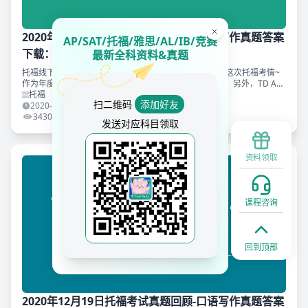
2020年12月20日托福考试真题回顾-口语写作真题答案
AP/SAT/托福/雅思/AL/IB/竞赛
下载：2020年最后一场托福完美落下帷幕
最新全科资料&真题
托福线下2020年12月20日的考场结束，小编依然关注了这次托福考情~
作为年度最后一次托福考试，TD的小伙伴们考的怎么样？ 另外，TD A版
托福冲分集训模考题命中了今天的线下考试综合口语题目！恭喜刷到原题
托福
扫二维码
添加好友
的同学呀
2020-12-20 21:16:45
3430
发送对应科目领取
资料领取
课程咨询
回到顶部
2020年12月19日托福考试真题回顾-口语写作真题答案