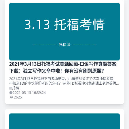
2021年3月13日托福考试真题回顾-口语写作真题答案
下载：独立写作又命中啦！你有没有刷到原题？
2021年3月13日托福线下的考场结束，小编依然关注了这次托福考情，
不知道TD的小伙伴们考的怎么样？ 另外TD托福冲分集训课上老师提供口
语素材完美适用于今日3.13托福线下考试！独立写作更是直接命中原题！
托福
恭喜刷到
2021-03-13 16:39:24
2625