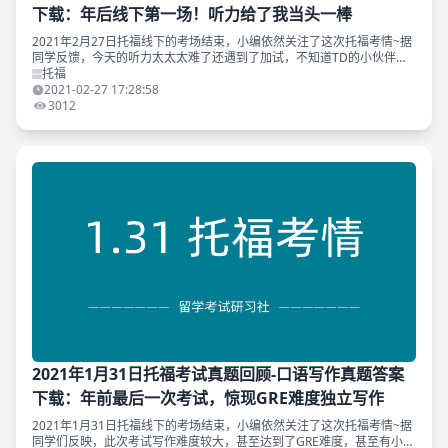
下载：年后线下第一场！听力给了我当头一棒
2021年2月27日托福线下的考场结束，小编依然关注了这次托福考情~据
同学反馈，今天的听力太太太难了还遇到了加试，不知道TD的小伙伴们
考的怎么样？ 另外，TD原创《黄金口语9.0》命中2.27托福线下考试独立
托福
口语
2021-02-27 17:28:58
3012
2021年1月31日托福考试真题回顾-口语写作真题答案
下载：年前最后一次考试，惊现GRE难度独立写作
2021年1月31日托福线下的考场结束，小编依然关注了这次托福考情~据
同学们反映，此次考试写作难度较大，甚至达到了GRE难度，甚至有小伙