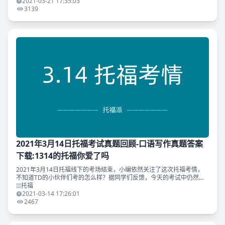
版冲分集训
2021-03-21 17:35:03
3139
2021年3月14日托福考试真题回顾-口语写作真题答案
下载:1314的托福你爱了吗
2021年3月14日托福线下的考场结束，小编依然关注了这次托福考情，
不知道TD的小伙伴们考的怎么样？据同学们反馈，今天的考试中仍然出
现了部分的原题。 与往常一样，TD为你精心准备了今天托福独立题目的
托福
高分示范，请在
2021-03-14 17:26:01
2467