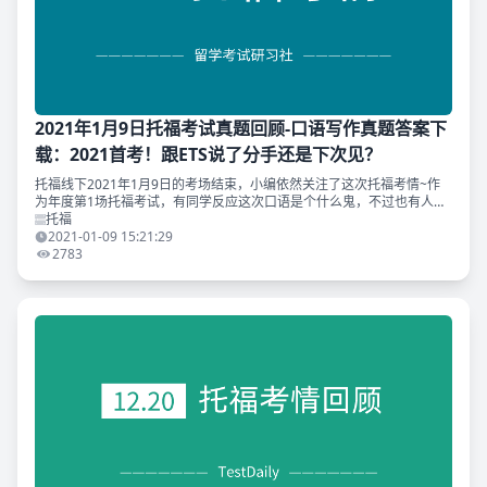
2021年1月9日托福考试真题回顾-口语写作真题答案下
载：2021首考！跟ETS说了分手还是下次见？
托福线下2021年1月9日的考场结束，小编依然关注了这次托福考情~作
为年度第1场托福考试，有同学反应这次口语是个什么鬼，不过也有人觉
得阅读难炸了！TD的小伙伴们考的怎么样？ 另外，TD原创出版物《托福
托福
写作真题12
2021-01-09 15:21:29
2783