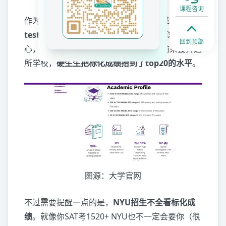
课程咨询
作为中国学生的“大众情校”，
NYU一直采取的都是
test-optional的政策
。可是因为地处全球金融中
回到顶部
心，背靠华尔街，所以吸引了各路好汉前来投奔这
所学校，
硬生生把标化成绩抬到了top20的水平
。
图源：大学官网
不过需要提醒一点的是，
NYU招生不全看标化成
绩
。就像你SAT考1520+ NYU也不一定会要你（很