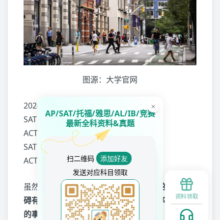
图源：大学官网
2024 US News全美最佳大学：#35
AP/SAT/托福/雅思/AL/IB/竞赛
SAT Middle 50%: 1470-1570
最新全科资料&真题
ACT Middle 50%: 33-35
SAT Submitted Rate: 27%
扫二维码
添加好友
ACT Submitted Rate: 12%
发送对应科目领取
虽然今年NYU的排名直接掉了10名，
但这也不妨
资料领取
碍有将近12w人递交了大学申请，录取率仅有8%
的事实。