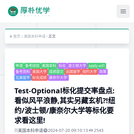
Ope
首页
美国本科申请
正文
申请
备考经验
美国本科
标化
波士顿大学
apply-ad1
备考资料
美国大学
成绩提交
出国留学
纽约大学
政策
北美留学
标化成绩
康奈尔大学‘
Test-Optional标化提交率盘点:
看似风平浪静,其实另藏玄机?!纽
约/波士顿/康奈尔大学等标化要
求看这里!
美国本科申请
2024-07-20 09:10:13
2543