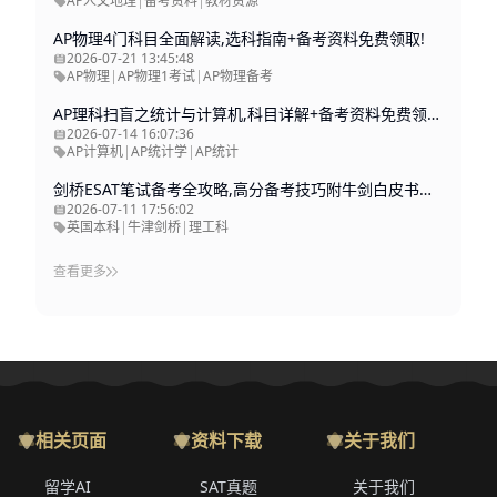
AP人文地理
|
备考资料
|
教材资源
AP物理4门科目全面解读,选科指南+备考资料免费领取!
2026-07-21 13:45:48
AP物理
|
AP物理1考试
|
AP物理备考
AP理科扫盲之统计与计算机,科目详解+备考资料免费领取!
2026-07-14 16:07:36
AP计算机
|
AP统计学
|
AP统计
剑桥ESAT笔试备考全攻略,高分备考技巧附牛剑白皮书领取!
2026-07-11 17:56:02
英国本科
|
牛津剑桥
|
理工科
查看更多
相关页面
资料下载
关于我们
留学AI
SAT真题
关于我们