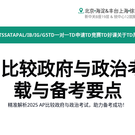
北京
海淀&丰台
上海
徐
新中关B座19层 & 锐中心12层
TS
SAT
AP
AL/IB/IG/G5
TD一对一
TD申请
TD竞赛
TD好课
关于TD
AP比较政府与政
载与备考要点
精准解析2025 AP比较政府与政治考试，助力备考成功！