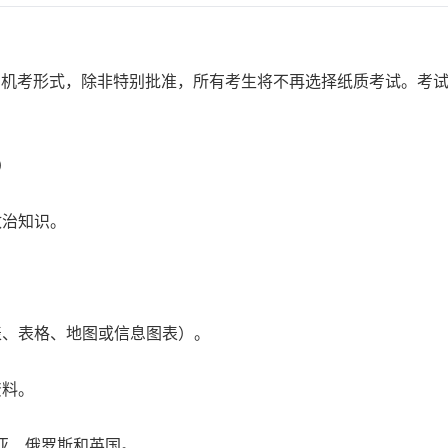
转为机考形式，除非特别批准，所有考生将不再选择纸质考试。考
）
政治知识。
表、表格、地图或信息图表）。
资料。
亚、俄罗斯和英国。