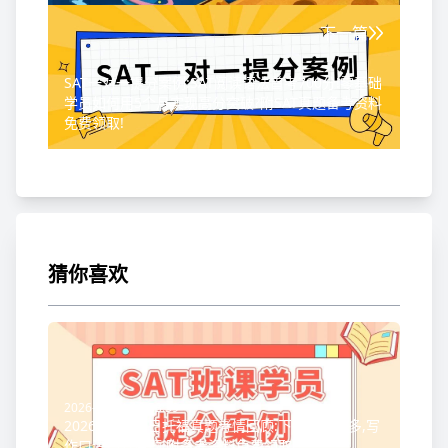
下一篇
SAT一对一提分案例:SAT阅读语法首考700分!零基础
学员如何用5个月实现高分突破?附SAT真题备考资料
免费领取!
猜你喜欢
2026-07-31 19:53:39
2026年7月29日托福真题考情回顾:下午场重复多,写
作口语均有原题!附备考资料免费领取!