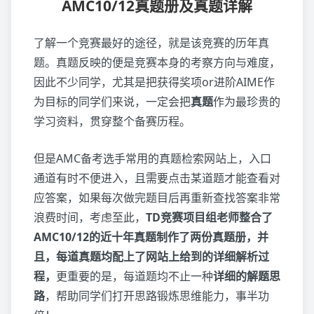
AMC10/12真题册及真题详解
了解一个竞赛最好的途径，就是该竞赛的历年真
题。真题反映的便是竞赛本身的考察方向与难度，
因此不少同学，尤其是把获得奖项or进阶AIME作
为目标的同学们来说，一定会把
真题
作为最珍贵的
学习资料，贯穿整个备赛历程。
但是AMC备考选手常用的真题检索网站上，入口
通道有时不便进入，且需要点击某道题才能查看对
应答案，如果每次做完题目后再重新查找答案非常
浪费时间，考虑至此，
TD竞赛项目组老师整合了
AMC10/12的近十年真题制作了两份真题册，并
且，每道真题均配上了网站上给到的详细解析过
程，
更重要的是，每道题均不止一种
详细的解题思
路
，帮助同学们打开思路锻炼思维能力，事半功