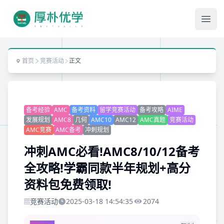
Ope
首页
竞赛活动
正文
备考经验
AMC
备考资料
留学竞赛活动
备考攻略
AIME
发展规划
AMC8
几何
AMC10
AMC12
AMC真题
竞赛活动
AMC竞赛
AMC备考
冲刺规划
冲刺AMC必看!AMC8/10/12备考
全攻略!学霸同款半年规划+高分
资料包免费领取!
竞赛活动
2025-03-18 14:54:35
2074