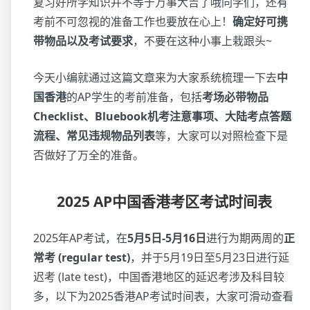
复习好所学知识并不等于万事大吉了哦同学们，还有
考前不可忽视的准备工作也要放在心上！
确定好可携
带物品以及考试要求
，不要在这种小事上栽跟头~
今天小编就通过这篇文章来为大家系统梳理一下去
中
国香港
的AP学生的考前准备，包括
考场必带物品
Checklist、Bluebook机考注意事项、大陆考点答题
流程、常见违规物品列表
等，大家可以对照检查下是
否做好了万全的准备。
2025 AP中国香港考区考试时间表
2025年AP考试，在
5月5日-5月16日
进行为期两周的
正
常考
(regular test)
，并于5月19日至5月23日进行延
迟考 (late test)，中国香港地区的延迟考涉及科目较
多，以下为2025香港AP考试时间表，大家可滑动查看