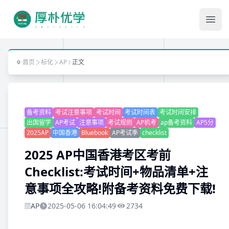
Ope
首页
标化
AP
正文
备考资料
考试注意事项
考试时间
考试时间表
考试时间安排
出国留学
AP考试
注意事项
考试规则
AP机考
ap备考资料
AP5分
2025AP
中国香港
Bluebook
AP考试季
checklist
2025 AP中国香港考区考前
Checklist:考试时间+物品清单+注
意事项全攻略!附备考资料免费下载!
AP
2025-05-06 16:04:49
2734