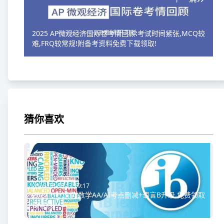
2025 AP微观经济国际卷考情回顾:考试时间紧张,MCQ较
难,FRQ较常规!附备考资料免费下载领取!
猜你喜欢
2026-08-08 17:19:17
2027IB新课纲:数学AA/AI考点删减+语言B升级,免费领取
备考包