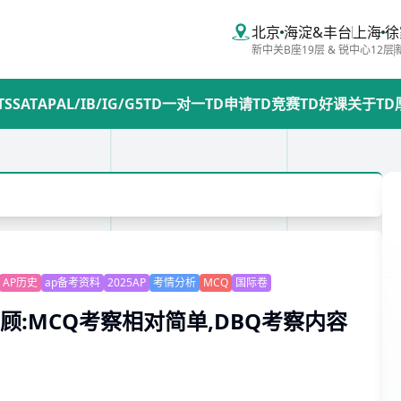
北京
海淀&丰台
上海
徐
新中关B座19层 & 锐中心12层
TS
SAT
AP
AL/IB/IG/G5
TD一对一
TD申请
TD竞赛
TD好课
关于TD
AP历史
ap备考资料
2025AP
考情分析
MCQ
国际卷
顾:MCQ考察相对简单,DBQ考察内容