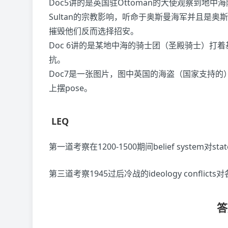
Doc5讲的是英国驻Ottoman的大使观察到地中
Sultan的宗教影响，听命于奥斯曼海军并且是
摧毁他们反而选择招安。
Doc 6讲的是某地中海的骑士团（圣殿骑士）打
抗。
Doc7是一张图片，图中英国的海盗（国家支持的）截
上摆pose。
LEQ
第一道考察在1200-1500期间belief system对sta
第三道考察1945过后冷战的ideology conflic
答