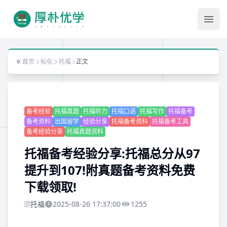
Ope
首页
标化
托福
正文
备考经验
托福真题
托福听力
托福口语
托福写作
托福备考
备考资料
出国留学
经验分享
托福备考资料
托福备考工具
备考经验分享
托福真题资料
托福备考经验分享:托福总分从97
提升到107!附真题备考资料免费
下载领取!
托福
2025-08-26 17:37:00
1255