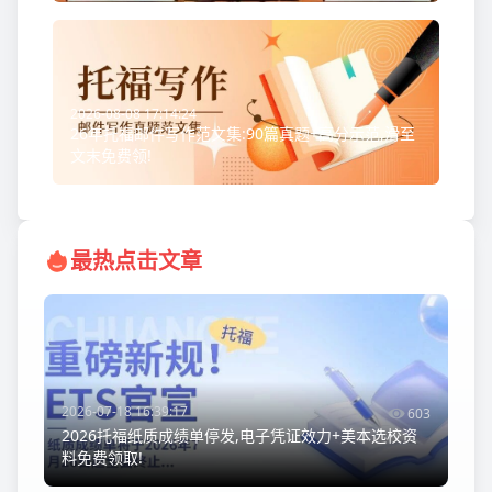
2026-08-08 17:14:24
26年托福邮件写作范文集:90篇真题+高分示范,滑至
文末免费领!
最热点击文章
2026-07-18 16:39:17
603
2026托福纸质成绩单停发,电子凭证效力+美本选校资
料免费领取!