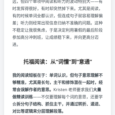
远，但四个单项中阅读和听力的波动特别大——有
时发挥得很好，有时却突然掉下来。尤其是阅读，
有的时候单词全都认识，但连成句子就容易理解偏
差；听力则经常出现信息归纳不准确的问题。这种
不稳定让我很焦虑，于是决定利用暑假的最后阶段
参加高分冲刺班，让成绩稳下来，并向更高分迈
进。
托福阅读：从“词懂”到“意通”
我的阅读短板在于：单词认识，但句子意思理解不
够精准，尤其是长句，主干和修饰混在一起时，经
常会误解作者的意思。
Kristen 老师要求我们
大量
做精读训练
——不仅要理解每个词的意思，还要学
会
拆分句子结构、抓住主干，并通过转折、递进、
对比等逻辑来分层理解段落。