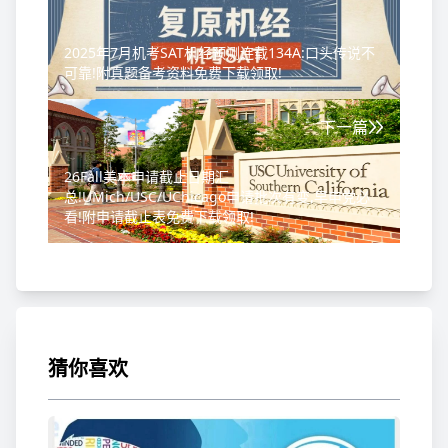
2025年7月机考SAT机经预测连载134A:口头传说不
可靠!附真题备考资料免费下载领取!
下一篇
26Fall美本申请截止日期汇
总!UMich/USC/UChicago申请批次有变,早申党必
看!附申请截止表免费下载领取!
猜你喜欢