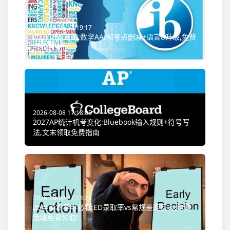
2026-08-08 17:19:17
2027IB新课纲:数学AA/AI考点删减+语言B升级,免费
领取备考包
2026-08-08 17:18:05
2027AP统计机考变化:Bluebook输入规则+符号写
法,文末领取免费指南
2026-08-08 17:14:28
26年美本早申必看:ED录取率vs常规差距巨大,申请
策略免费领取!