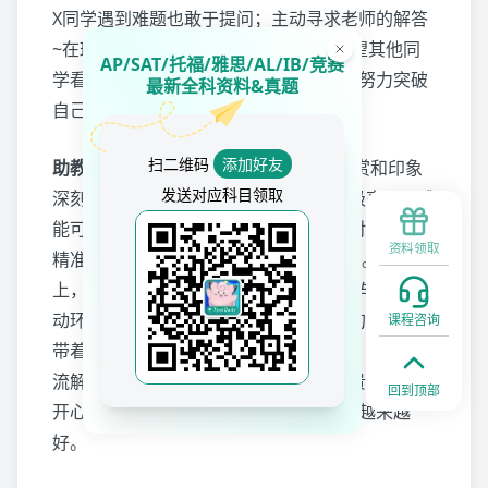
X同学遇到难题也敢于提问；主动寻求老师的解答
~在班班的眼里X同学的进步是必然，希望其他同
AP/SAT/托福/雅思/AL/IB/竞赛
学看到这篇文章也能吸取X同学的经验，努力突破
最新全科资料&真题
自己，拿到理想的托福分数~
扫二维码
添加好友
助教眼里的X同学：
X同学是令我格外欣赏和印象
发送对应科目领取
深刻的一位同学，她的作业不仅完成度极高，更难
能可贵的是每次都体现出深度的思考和对知识点的
资料领取
精准把握，展现出远超“完成任务”的追求。课堂
上，X同学是最活跃的声音之一，积极参与每个互
动环节，抓住每次练习机会。更触动我的是她常常
课程咨询
带着问题来找我探讨，不仅局限于题目，更乐于交
流解题策略、时间管理和备考心态等宝贵经验。很
回到顶部
开心听到X同学在是实考中的进步，祝她越来越
好。