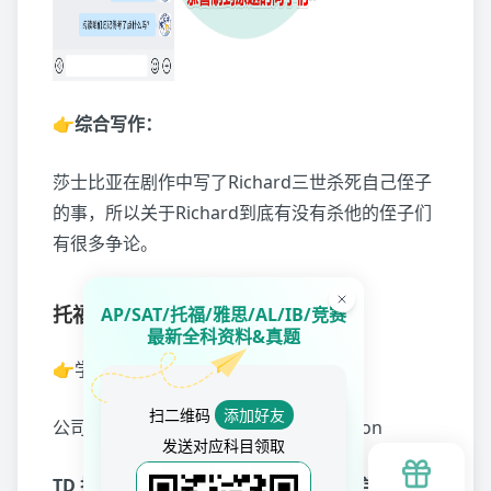
👉综合写作：
莎士比亚在剧作中写了Richard三世杀死自己侄子
的事，所以关于Richard到底有没有杀他的侄子们
有很多争论。
托福写作
第二套：
AP/SAT/托福/雅思/AL/IB/竞赛
最新全科资料&真题
👉学术讨论（难度：中等）：
扫二维码
添加好友
公司如何吸引员工？location/food option
发送对应科目领取
TD 托福冲分集训命中9.21托福线下考试学术讨