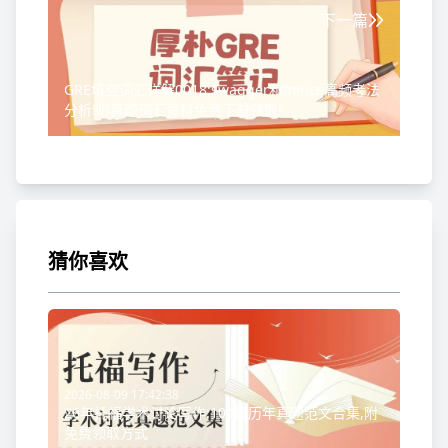
下一篇
GRE填空词汇详解0018:swagger和mince高频考法
分析!附真题词汇资料免费下载领取!
猜你喜欢
2026-08-09 17:42:38
26年托福学术讨论写作:104篇历年真题范文合集,附
免费领取方式