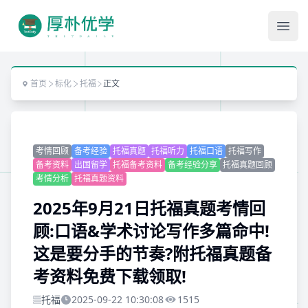
Ope
首页
标化
托福
正文
考情回顾
备考经验
托福真题
托福听力
托福口语
托福写作
备考资料
出国留学
托福备考资料
备考经验分享
托福真题回顾
考情分析
托福真题资料
2025年9月21日托福真题考情回
顾:口语&学术讨论写作多篇命中!
这是要分手的节奏?附托福真题备
考资料免费下载领取!
托福
2025-09-22 10:30:08
1515