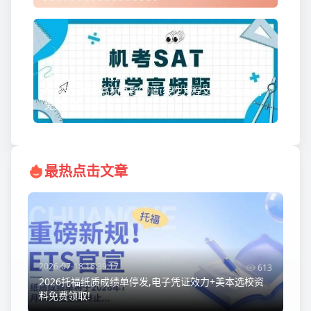
2026-08-09 17:15:22
机考SAT数学高频真题90道:线性方程文字题解读,附
免费资料领取
最热点击文章
2026-07-18 16:39:17
613
2026托福纸质成绩单停发,电子凭证效力+美本选校资
料免费领取!