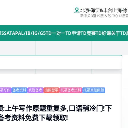
北京
海淀&丰台
上海
徐
新中关B座19层 & 锐中心12层
TS
SAT
AP
AL/IB/IG/G5
TD一对一
TD申请
TD竞赛
TD好课
关于TD
福写作
备考资料
真题备考
出国留学
托福备考资料
托福真题回顾
顾:上午写作原题重复多,口语稍冷门!下
备考资料免费下载领取!