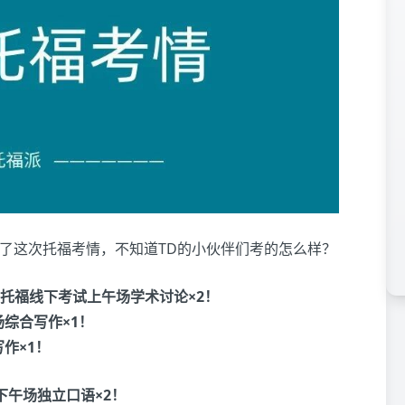
关注了这次托福考情，不知道TD的小伙伴们考的怎么样？
.8托福线下考试上午场学术讨论×2！
场综合写作×1！
作×1！
试下午场独立口语×2！