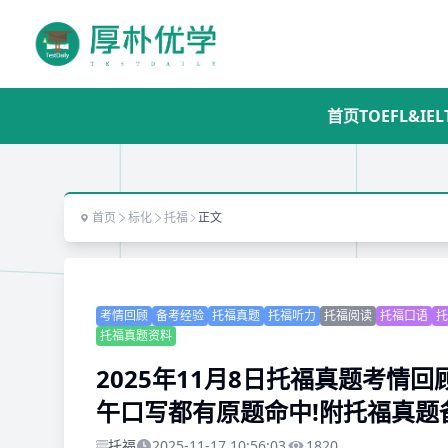
首页
TOEFL&IEL
首页
标化
托福
正文
考情回顾
备考经验
托福真题
托福听力
托福阅读
托福口语
托
托福真题资料
2025年11月8日托福真题考情回
午口写都有原题命中!附托福真题
托福
2025-11-17 10:56:03
1820