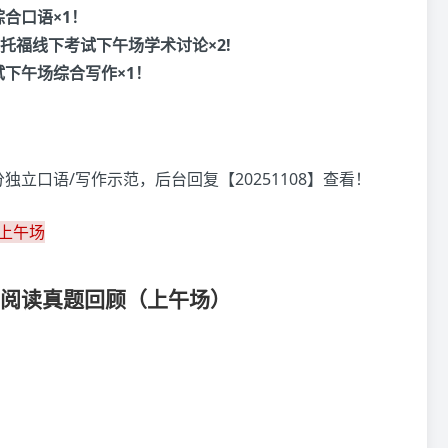
综合口语×1！
.8托福线下考试下午场学术讨论×2!
试下午场综合写作×1！
立口语/写作示范，后台回复【20251108】查看！
上午场
托福阅读真题回顾（上午场）