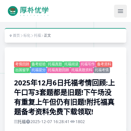
Ope
首页
标化
托福
正文
考情回顾
备考经验
托福真题
托福阅读
托福写作
备考资料
出国留学
托福提分
托福真题回顾
托福真题资料
托福考情
2025年12月6日托福考情回顾:上
午口写3套题都是旧题!下午场没
有重复上午但仍有旧题!附托福真
题备考资料免费下载领取!
托福
2025-12-07 16:28:41
1802