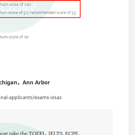
higan，Ann Arbor
onal-applicants/exams-visas