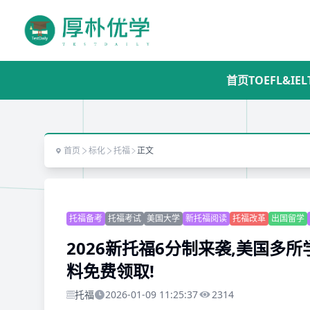
首页
TOEFL&IEL
首页
标化
托福
正文
托福备考
托福考试
美国大学
新托福阅读
托福改革
出国留学
2026新托福6分制来袭,美国多
料免费领取!
托福
2026-01-09 11:25:37
2314