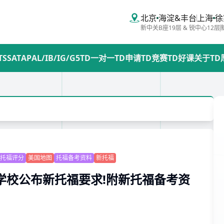
北京
海淀&丰台
上海
徐
新中关B座19层 & 锐中心12层
TS
SAT
AP
AL/IB/IG/G5
TD一对一
TD申请
TD竞赛
TD好课
关于TD
托福评分
美国地图
托福备考资料
新托福
所学校公布新托福要求!附新托福备考资