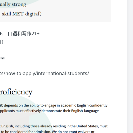
， 口语和写作21+
1）
ia
ts/how-to-apply/international-students/