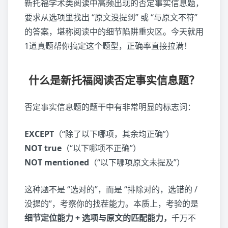
新托福学术类阅读中高频出现的否定事实信息题，
要求从选项里找出 “原文没提到” 或 “与原文不符”
的答案，堪称阅读中的细节陷阱重灾区。今天就用
1道真题帮你搞定这个题型，正确率直接拉满！
什么是新托福阅读否定事实信息题？
否定事实信息题的题干中有非常明显的标志词：
EXCEPT
（“除了以下哪项，其余均正确”）
NOT true
（“以下哪项不正确”）
NOT mentioned
（“以下哪项原文未提及”）
这种题不是 “选对的”，而是 “排除对的，选错的 /
没提的”，考察你的找茬能力。本质上，考验的是
细节定位能力 + 选项与原文的匹配能力，
千万不