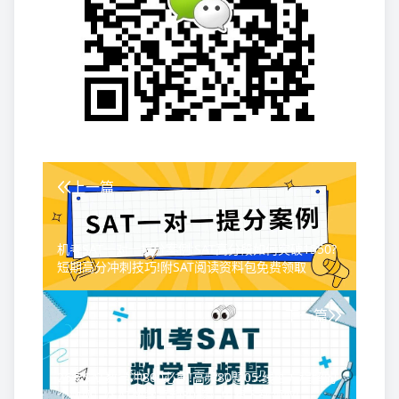
上一篇
机考SAT一对一提分案例:SAT高分段如何突破1550?
短期高分冲刺技巧!附SAT阅读资料包免费领取
下一篇
26年SAT数学冲800必刷!高频80题05:线性方程解的
个数!附《SAT数学高频80题》免费下载领取!