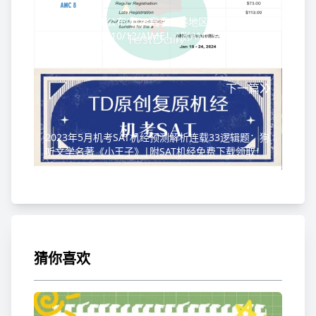
美国AMC竞赛公布2023赛季北美地区考试时
间!AMC8/AMC10/12/AIME！|附AMC备赛资料名
师直播参与领取！
下一篇
2023年5月机考SAT机经预测解析连载33逻辑题：狗
听文学名著《小王子》|附SAT机经免费下载领取！
猜你喜欢