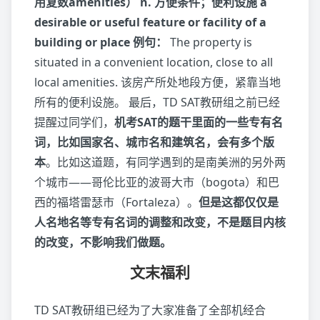
用复数amenities） n. 方便条件；便利设施
a
desirable or useful feature or facility of a
building or place
例句：
The property is
situated in a convenient location, close to all
local amenities. 该房产所处地段方便，紧靠当地
所有的便利设施。 最后，TD SAT教研组之前已经
提醒过同学们，
机考SAT的题干里面的一些专有名
词，比如国家名、城市名和建筑名，会有多个版
本
。比如这道题，有同学遇到的是南美洲的另外两
个城市——哥伦比亚的波哥大市（bogota）和巴
西的福塔雷瑟市（Fortaleza）。
但是这都仅仅是
人名地名等专有名词的调整和改变，不是题目内核
的改变，不影响我们做题。
文末福利
TD SAT教研组已经为了大家准备了全部机经合