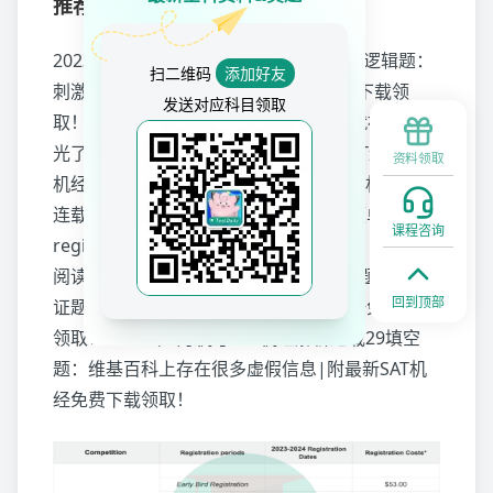
推荐阅读
2023年5月机考SAT机经预测解析连载31逻辑题：
扫二维码
添加好友
刺激效果只有三年|附最新SAT机经免费下载领
发送对应科目领取
取！
8月SAT香港“万人坑”新增B区考位就被“秒杀”
光了~10月还有部分空余考位可报|附SAT连载预测
资料领取
机经免费下载领取！
2023年5月机考SAT机经解析
连载30小说题：SAT出题老师常出的高频单词
课程咨询
register|附最新SAT机经免费下载领取！
机考SAT
阅读询证题怎么做？考察方式/逻辑题解题步骤/引
回到顶部
证题解题步骤干货分享| 附询证题刷题册免费下载
领取！
2023年5月机考SAT机经解析连载29填空
题：维基百科上存在很多虚假信息|附最新SAT机
经免费下载领取！
上一篇