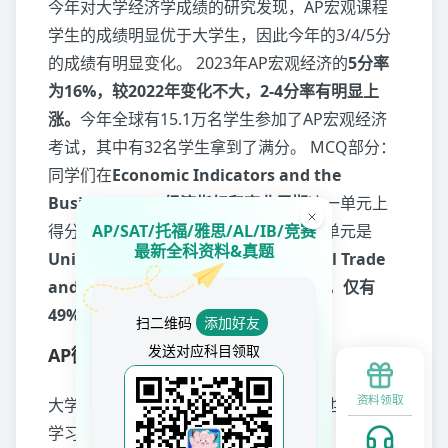
今年对大学经济学成绩的研究发现，AP宏观课程
学生的成绩明显优于大学生，因此今年的3/4/5分
的成绩有明显变化。 2023年AP宏观经济的
5分率
为16%，较2022年变化不大，2-4分率有明显上
涨。
今年全球有15.1万名学生参加了AP宏观经济
考试，其中有32名学生拿到了满分。 MCQ部分：
同学们在
Economic Indicators and the
Business Cycle经济指标和商业周期
这一单元上
AP/SAT/托福/雅思/AL/IB/竞赛
得分明显高于其他单元。 最具挑战性的单元是
最新全科资料&真题
Unit 6 Open Economy–International Trade
and Finance开放经济-国际贸易和金融，仅有
49%的正确率。
扫二维码
添加好友
发送对应科目领取
AP微观经济
资料领取
大学对AP经济学生与大学生的对比研究也发现，
学习AP微观经济的学生成绩更好，因此，今年AP