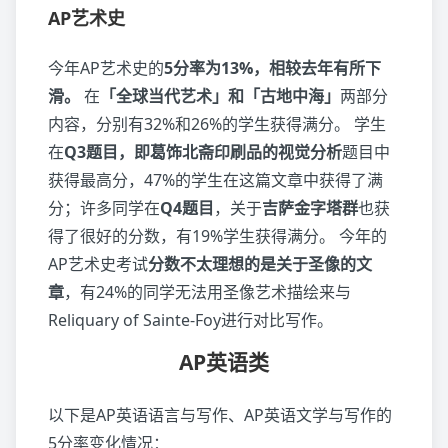
AP艺术史
今年AP艺术史的
5分率为13%，相较去年有所下
滑。
在
「全球当代艺术」和「古地中海」
两部分
内容，分别有32%和26%的学生获得满分。 学生
在
Q3题目，即葛饰北斋印刷品的视觉分析
题目中
获得最高分，47%的学生在这篇文章中获得了满
分；许多同学在
Q4题目
，关于
吉萨金字塔群
也获
得了很好的分数，有19%学生获得满分。 今年的
AP艺术史考试
分数不太理想的是关于圣像的文
章
，有24%的同学无法用圣像艺术描绘来与
Reliquary of Sainte-Foy进行对比写作。
AP英语类
以下是AP英语语言与写作、AP英语文学与写作的
5分率变化情况：