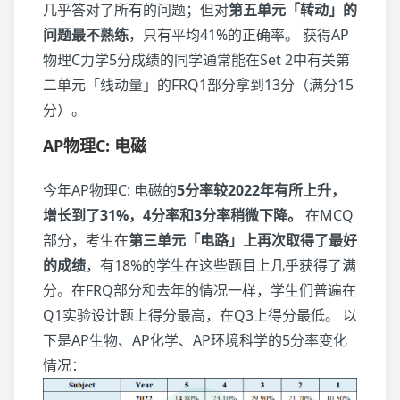
几乎答对了所有的问题；但对
第五单元「转动」的
问题最不熟练
，只有平均41%的正确率。 获得AP
物理C力学5分成绩的同学通常能在Set 2中有关第
二单元「线动量」的FRQ1部分拿到13分（满分15
分）。
AP物理C: 电磁
今年AP物理C: 电磁的
5分率较2022年有所上升，
增长到了31%，4分率和3分率稍微下降。
在MCQ
部分，考生在
第三单元「电路」上再次取得了最好
的成绩
，有18%的学生在这些题目上几乎获得了满
分。在FRQ部分和去年的情况一样，学生们普遍在
Q1实验设计题上得分最高，在Q3上得分最低。 以
下是AP生物、AP化学、AP环境科学的5分率变化
情况：