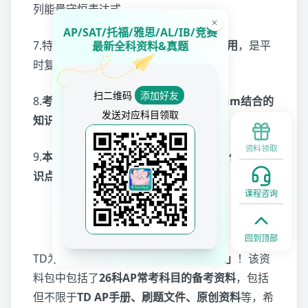
列能量守恒表达式。
AP/SAT/托福/雅思/AL/IB/竞赛
7.特别考察了
calorimetry中盖盖子的作用
，是平
最新全科资料&真题
时复习中容易忽视的部分。
扫二维码
添加好友
8.
考察了limiting reagent和Equilibrium结合的
发送对应科目领取
知识点
，需要同学有综合分析能力。
资料领取
9.
本次考试没有涉及到特别复杂的公式，但注重知
识点的综合运用。
课程咨询
TD福利
回到顶部
TD为AP考生们准备了
「冲刺学习大礼包」
！该资
料包中包括了
26科AP常考科目的备考资料
，包括
但不限于
TD AP手册、刷题文件、原创资料
等，希