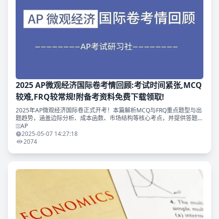
2025 AP微观经济国际卷考情回顾:考试时间紧张,MCQ
较难,FRQ较常规!附备考资料免费下载领取!
2025年AP微观经济国际卷正式开考！本篇解析MCQ与FRQ重点题型与出
题趋势，涵盖边际分析、成本函数、市场结构等核心考点，并提供答题策
略与计算技巧。附带TD独家AP备考资料包领取方式，助你临门一脚冲
AP
5！
2025-05-07 14:27:18
2074