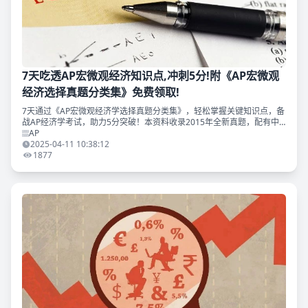
7天吃透AP宏微观经济知识点,冲刺5分!附《AP宏微观
经济选择真题分类集》免费领取!
7天通过《AP宏微观经济学选择真题分类集》，轻松掌握关键知识点，备
战AP经济学考试，助力5分突破！本资料收录2015年全新真题，配有中
英文解析，滑至文末免费获取~
AP
2025-04-11 10:38:12
1877