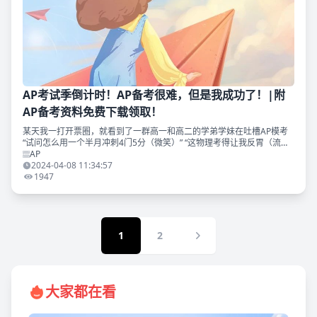
AP考试季倒计时！AP备考很难，但是我成功了！|附
AP备考资料免费下载领取！
某天我一打开票圈，就看到了一群高一和高二的学弟学妹在吐槽AP模考
“试问怎么用一个半月冲刺4门5分（微笑）” “这物理考得让我反胃（流汗
黄豆 X2）” 我才意识到马上又是一年一度的AP考试季。 我的思绪又被拉
AP
回到
2024-04-08 11:34:57
1947
1
2
大家都在看