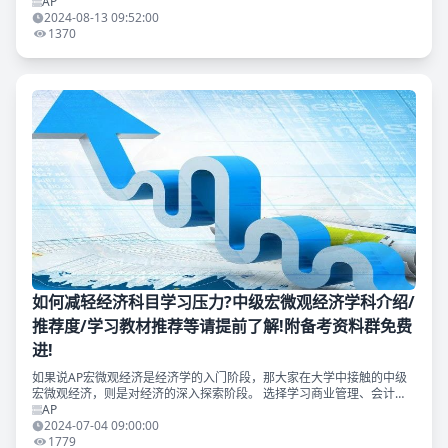
的AP宏微观经济，预计今年仍然是AP选课的香饽饽！ 不过根据以往经验
AP
来看，很多同学
2024-08-13 09:52:00
1370
如何减轻经济科目学习压力?中级宏微观经济学科介绍/
推荐度/学习教材推荐等请提前了解!附备考资料群免费
进!
如果说AP宏微观经济是经济学的入门阶段，那大家在大学中接触的中级
宏微观经济，则是对经济的深入探索阶段。 选择学习商业管理、会计
学、金融学等相关专业的同学们都会在大学里接触到这两门科目。它们可
AP
以帮助大家理解全球经济
2024-07-04 09:00:00
1779