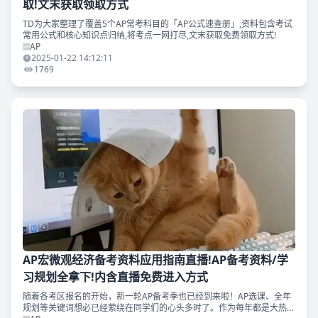
取!文末获取领取方式
TD为大家整理了覆盖5个AP常考科目的「AP公式速查册」,资料包含考试
常用公式和核心知识点归纳,将考点一网打尽,文末获取免费领取方式!
AP
2025-01-22 14:12:11
1769
AP宏微观经济备考资料应用指南直播!AP备考资料/学
习规划全拿下!内含直播免费进入方式
随着各考区报名的开始，新一轮AP备考季也已经到来啦！AP选课、全年
规划等关键词想必已经萦绕在同学们的心头多时了。作为每年都是大热门