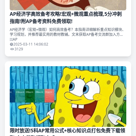
AP经济学高效备考攻略!宏观+微观重点梳理,5分冲刺
指南!附AP备考资料免费领取!
AP经济学（宏观+微观）如何高效备考？本指南详细解析重点知识模块、
学习规划，并推荐最实用的教材教辅。文末获取AP备考交流群加入方
式，免费领取全年备考资料！
AP
2025-03-11 14:06:02
3129
限时放送!5科AP常用公式+核心知识点打包免费下载领