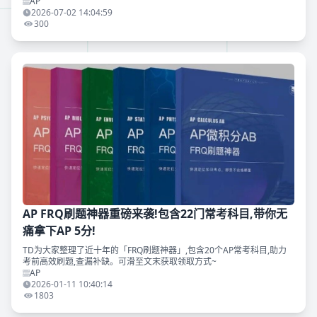
考生攻克图像题难点，高效复习冲刺AP考试5分，资料可免费领取。
AP
2026-07-02 14:04:59
300
AP FRQ刷题神器重磅来袭!包含22门常考科目,带你无
痛拿下AP 5分!
TD为大家整理了近十年的「FRQ刷题神器」,包含20个AP常考科目,助力
考前高效刷题,查漏补缺。可滑至文末获取领取方式~
AP
2026-01-11 10:40:14
1803