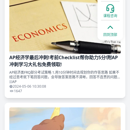
课程咨询
回到顶部
AP经济学最后冲刺!考前Checklist帮你助力5分!附AP
冲刺学习大礼包免费领取!
AP经济类FRQ部分考试策略 1.用10分钟时间去规划你的作答思路 如果不
经过思考就下笔回答问题，会导致答案思路不清晰，回答不连贯的问题，
大家最好用10分钟时间分析题目，构思答题的框架。 规划完之后再花50
AP
分钟的
2024-05-06 10:30:08
1647