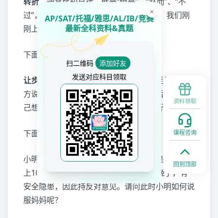
转折
，通常比较直接，就是“但是”、“然而”、“不
过”，会相对直接的否定前文，削弱前文。我们刚
AP/SAT/托福/雅思/AL/IB/竞赛
最新全科资料&真题
刚上面讲的例子，都属于转折。
下面我们说说让步。
扫二维码
添加好友
发送对应科目领取
让步
，可以简单理解为，先退一步，甚至先承认对
方说的有道理，先让对方放松警惕，然后再抛出自
资料领取
己想说的。是一种更客气、更温和的转折。
下面，我们来进行一个EQ测试，请听题：
课程咨询
小明同学想跟朋友去鸟巢看演唱会，但是演唱会晚
回到顶部
上10点多才结束，小明妈妈觉得时间太晚了，有
安全隐患，因此持反对意见。请问此时小明如何说
服妈妈呢？