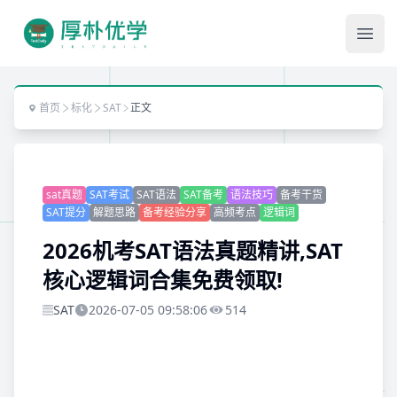
Ope
首页
标化
SAT
正文
sat真题
SAT考试
SAT语法
SAT备考
语法技巧
备考干货
SAT提分
解题思路
备考经验分享
高频考点
逻辑词
2026机考SAT语法真题精讲,SAT
核心逻辑词合集免费领取!
SAT
2026-07-05 09:58:06
514