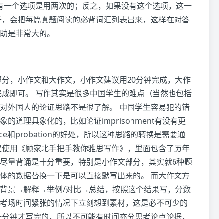
once，那就肯定有一个选项是用两次的；反之，如果没有这个选项，这一
于，会把每篇真题阅读的必背词汇列表出来，这样在对答
助是非常大的。
部分，小作文和大作文，小作文建议用20分钟完成，大作
完成即可。 写作其实是很多中国学生的难点（当然也包括
对外国人的论证思路不是很了解。 中国学生容易犯的错
道理具象化的，比如论证imprisonment有没有更
vice和probation的好处，所以这种思路的转换是需要通
议使用《顾家北手把手教你雅思写作》，里面包含了历年
尽量背诵是十分重要，特别是小作文部分，其实就6种题
体的数据替换一下是可以直接默写出来的。 而大作文方
背景→解释→举例/对比→总结，按照这个结果写，分数
考场时间紧张的情况下立刻想到素材，这是必不可少的
一分钟才写完的，所以不可能有时间充分思考论点论据，