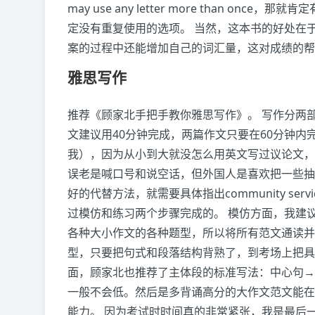
may use any letter more than 
定没有重复使用的选项。 当然，这本书的好处在
案的过程中还能增加自己的词汇量，这对成绩的帮
雅思写作
推荐《顾家北手把手教你雅思写作》。 写作分两
文建议用40分钟完成，两篇作文只要在60分钟内
我），因为从小到大就没怎么用英文写过议论文，
误老是喊口号和说空话，但外国人是喜欢把一些抽象的
好的代替方法，就需要具体指出community ser
过模仿和练习两个步骤完成的。 模仿方面，我建
各种大小作文的各种题型，所以将所有范文通读并
型，只要把句式和段落结构背熟了，到考场上把具
面，顾家北也推荐了主体段的标准写法：中心句→
一般不会低。然后是多背诵高分的大作文范文能在
能力。 因为考试时时间真的非常紧张，我是最后