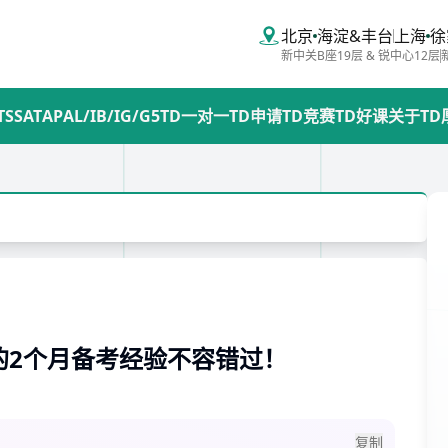
北京
海淀&丰台
上海
徐
新中关B座19层 & 锐中心12层
TS
SAT
AP
AL/IB/IG/G5
TD一对一
TD申请
TD竞赛
TD好课
关于TD
细的2个月备考经验不容错过！
复制