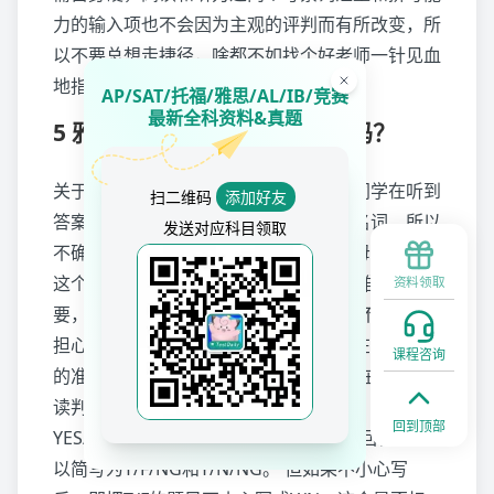
力的输入项也不会因为主观的评判而有所改变，所
以不要总想走捷径，啥都不如找个好老师一针见血
地指出问题然后给你指引方向。
AP/SAT/托福/雅思/AL/IB/竞赛
最新全科资料&真题
5 雅思考试大小写、简写扣分吗？
关于大小写，在雅思听力考试中，很多同学在听到
扫二维码
添加好友
答案词的时候可能无法确定是否为专有名词，所以
发送对应科目领取
不确定在写答案的时候是否要大写首字母。 对于
这个疑惑，雅思官方给出的答复是“拼写准确很重
资料领取
要，是否大写可以忽略”，所以大家可以不用太过
担心忘记大写而扣分，而应该把重点放在拼写单词
课程咨询
的准确度上。 关于简写的问题一般出现在雅思阅
读判断题TRUE/FALSE/NOT GIVEN和
回到顶部
YES/NO/NOT GIVEN的答案上，官方的回答是可
以简写为T/F/NG和Y/N/NG。 但如果不小心写