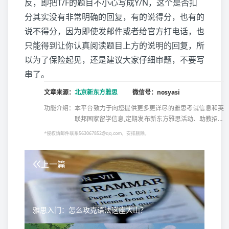
反，即把T/F的题目不小心写成Y/N，这个是否扣
分其实没有非常明确的回复，有的说得分，也有的
说不得分，因为即使发邮件或者给官方打电话，也
只能得到让你认真阅读题目上方的说明的回复，所
以为了保险起见，还是建议大家仔细审题，不要写
串了。
文章来源：
北京新东方雅思
微信号：nosyasi
功能介绍：
本平台致力于向您提供更多更详尽的雅思考试信息和英
联邦国家留学信息,定期发布新东方雅思活动、助教招聘
及讲座信息.
*侵权请邮件联系563067852@qq.com，安排删除。
上一篇
雅思入门：怎么攻克语法这座大山？