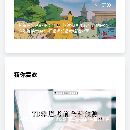
下一篇
托福总分从87提到110，阅读和写作30分！他是怎
么脱胎换骨的？-托福提分备考经验分享
猜你喜欢
2026-08-06 08:58:20
8月雅思小范围预测:听说读写全科机经+滑至文末免
费领