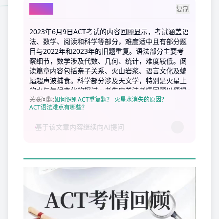
AI总结
复制
2023年6月9日ACT考试的内容回顾显示，考试涵盖语
法、数学、阅读和科学等部分，难度适中且有部分题
目与2022年和2023年的旧题重复。语法部分主要考
察细节，数学涉及代数、几何、统计，难度较低。阅
读篇章内容包括亲子关系、火山岩浆、语言文化及蝙
蝠超声波捕食。科学部分涉及天文学，特别是火星上
的水与气候变化的探讨。考生应关注考情回顾以便提
高备考效率。
关联问题
:
如何识别ACT重复题？
火星水消失的原因？
ACT语法难点有哪些？