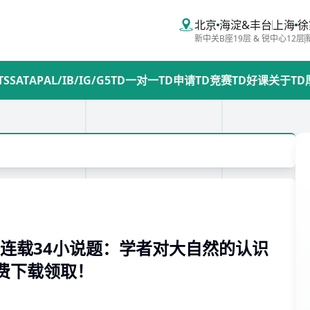
北京
海淀&丰台
上海
徐
新中关B座19层 & 锐中心12层
TS
SAT
AP
AL/IB/IG/G5
TD一对一
TD申请
TD竞赛
TD好课
关于TD
解析连载34小说题：学者对大自然的认识
免费下载领取！