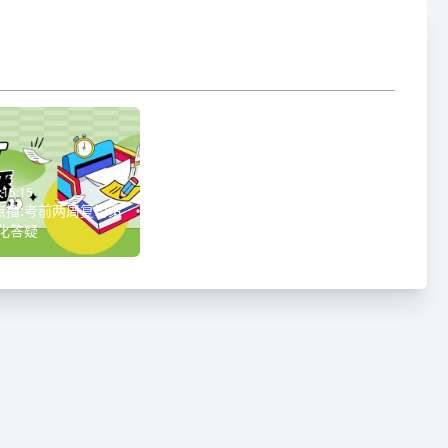
:15:15
刺点播:考前两周复习策
化答疑