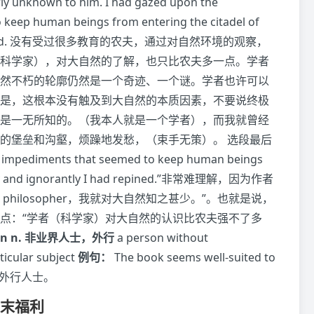
rly unknown to him. I had gazed upon the
o keep human beings from entering the citadel of
I had repined. 没有受过很多教育的农夫，通过对自然环境的观察，
科学家），对大自然的了解，也只比农夫多一点。学者
然不朽的轮廓仍然是一个奇迹、一个谜。学者也许可以
是，这根本没有触及到大自然的本质因素，不要说终极
是一无所知的。（我本人就是一个学者），而我就曾经
的堡垒和沟壑，烦躁地发愁，（束手无策）。 选段最后
d impediments that seemed to keep human beings
rashly and ignorantly I had repined.”非常难理解，因为作者
philosopher，我就对大自然知之甚少。”。也就是说，
点：“学者（科学家）对大自然的认识比农夫强不了多
an n. 非业界人士，外行
a person without
ticular subject
例句：
The book seems well-suited to
兴趣的外行人士。
文末福利