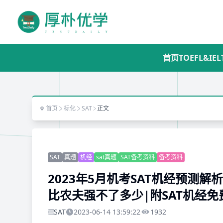
首页
TOEFL&IEL
首页
标化
SAT
正文
SAT
真题
机经
sat真题
SAT备考资料
备考资料
2023年5月机考SAT机经预测
比农夫强不了多少|附SAT机经
SAT
2023-06-14 13:59:22
1932