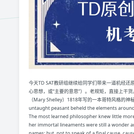
今天TD SAT教研组继续给同学们带来一道机经还原
心思想，或“主要的意思”）。老规矩，直接上干货。 《
（Mary Shelley）1818年写的一本哥特风格
untaught peasant beheld the elements around 
The most learned philosopher knew little more.
her immortal lineaments were still a wonder a
names; but, not to speak of a final cause, cau