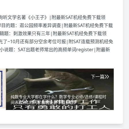
：狗听文学名著《小王子》|附最新SAT机经免费下载领
/修辞目的题：逛公园频率差异调查|附最新SAT机经免费下载
1逻辑题：刺激效果只有三年|附最新SAT机经免费下载领
”光了~10月还有部分空余考位可报|附SAT连载预测机经免
0小说题：SAT出题老师常出的高频单词register|附最新
下一篇
纯数专业大学都在学什么？数学专业必修/选修/课程时
间表盘点|附大学教材免费下载获取！