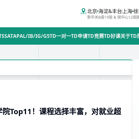
北京
海淀&丰台
上海
徐
新中关B座19层 & 锐中心12层
TS
SAT
AP
AL/IB/IG/G5
TD一对一
TD申请
TD竞赛
TD好课
关于TD
院Top11！课程选择丰富，对就业超