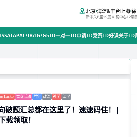
北京
海淀&丰台
上海
徐
新中关B座19层 & 锐中心12层
TS
SAT
AP
AL/IB/IG/G5
TD一对一
TD申请
TD竞赛
TD好课
关于TD
hn Locke
竞赛活动
哲学
政治
神学
法学
专业方向破题汇总都在这里了！速速码住！|
费下载领取！