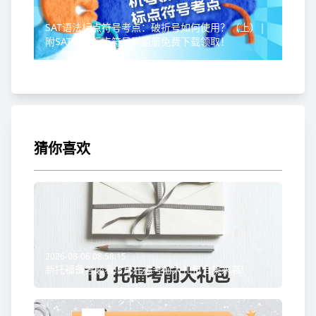
SAT语法标点符号考点：破折号如何使用？（上）|
附SAT语法标点符号刷题册免费下载领取！
猜你喜欢
2026-08-06 08:58:15
新托福备考必看!8月托福考前大礼包合集来袭!