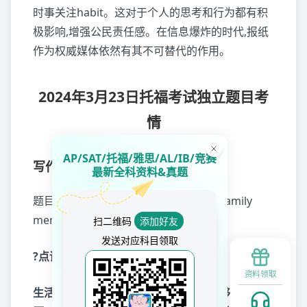
时事关注habit。这对于个人的思考和行为都有积
极影响,增强公民责任感。在信息爆炸的时代,报纸
作为权威媒体依然有其不可替代的作用。
2024年3月23日托福考试独立题目考
情
AP/SAT/托福/雅思/AL/IB/竞赛
写作
最新全科资料&真题
题目：entrepreneur应不应该和close family
member 一起开公司？
扫二维码
添加好友
发送对应科目领取
?点评：
资料领取
生活经验和成长背景决定了考生是否能够答好这道