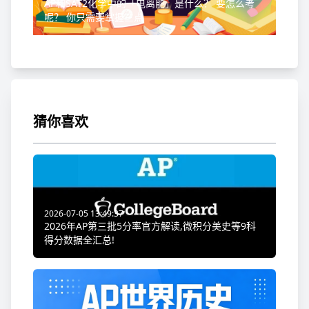
AP和SAT2化学中的「电离能」是什么？ 要怎么考
呢？ 你只需要掌握三点
猜你喜欢
2026-07-05 13:49:37
2026年AP第三批5分率官方解读,微积分美史等9科
得分数据全汇总!