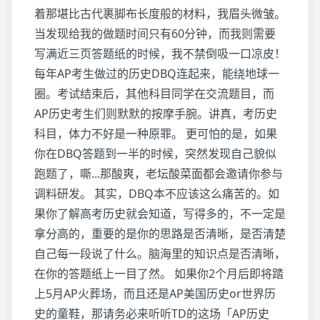
着那堪比古代裹脚布长度般的材料，我眉头微皱。
当发现给我的做题时间只有60分钟，而我则需要
写满近三页答题纸的时候，我不禁倒吸一口凉皮！
每年AP考生做过的历史DBQ连起来，能绕地球一
圈。考试结束后，其他科目同学在交流题目，而
AP历史考生们则默默的按摩手腕。讲真，考历史
科目，体力不好是一种原罪。 更可怕的是，如果
你在DBQ答题到一半的时候，突然发现自己貌似
跑题了，嘶...那酸爽，老坛酸菜面都会邀请你参与
调料研发。 其实，DBQ本不应该这么痛苦的。如
果你了解高考历史就会知道，写得多的，不一定是
拿分高的，重要的是你的思路是否清晰，是否清楚
自己每一段说了什么。脑海里的知识点是否清晰，
在你的答题纸上一目了然。 如果你2个月后即将踏
上5月AP火葬场，而且还是AP美国历史or世界历
史的童鞋，那请务必来听听TD的这场「AP历史