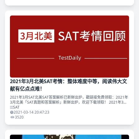
2021年3月北美SAT考情：整体难度中等，阅读伟大文
献有亿点点难！
2021年3月SAT北美SAT答案解析已新鲜出炉，戳链接免费领取：2021年
3月北美「SAT真题和答案解析」新鲜出炉，欢迎下载领取！ 2021年3月
SAT北美场考试已经结束。本次考试使用的卷子，是20年8月多套实
SAT
2021-03-14 20:47:23
3520