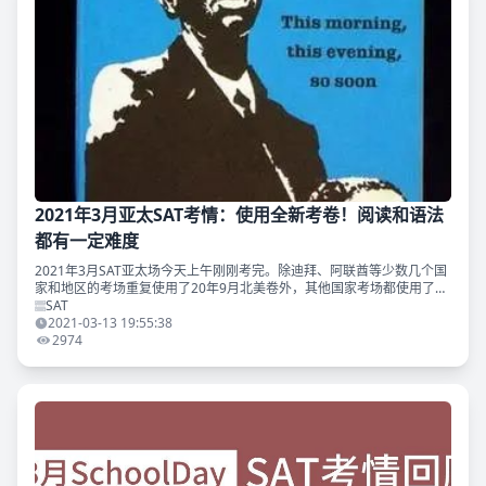
2021年3月亚太SAT考情：使用全新考卷！阅读和语法
都有一定难度
2021年3月SAT亚太场今天上午刚刚考完。除迪拜、阿联酋等少数几个国
家和地区的考场重复使用了20年9月北美卷外，其他国家考场都使用了一
套全新的卷子。（20年9月北美卷的详细解析，请同学们参小程序“TD 真
SAT
题捕手
2021-03-13 19:55:38
2974