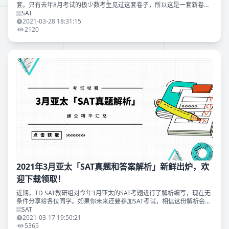
套。只有去年8月考试的极少数考生见过这套卷子，所以这是一套新卷。
这套卷子的阅读难度中等略偏低，语法难度适中，数学较难。 以下是
SAT
2021-03-28 18:31:15
2120
2021年3月亚太「SAT真题和答案解析」新鲜出炉，欢
迎下载领取！
近期，TD SAT教研组对今年3月亚太的SAT考题进行了解析编写，现在无
条件分享给各位同学。如果你未来还要参加SAT考试，相信这份解析会对
你非常有价值。领取方式见文末。 本次考试除迪拜等少数地方的考场重
SAT
复使用了2
2021-03-17 19:50:21
5365