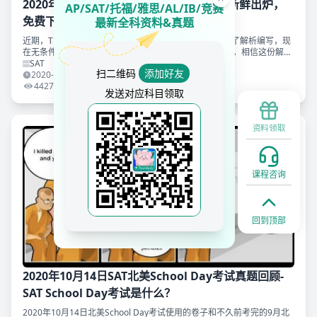
2020年10月北美「SAT真题和答案解析」新鲜出炉，
AP/SAT/托福/雅思/AL/IB/竞赛
免费下载领取！
最新全科资料&真题
近期，TD SAT教研组对2020年10月北美的SAT真题进行了解析编写，现
在无条件分享给各位同学。如果你未来还要参加SAT考试，相信这份解析
会对你非常有价值。 同时我们准备好了2020年10月北美SAT精校版的
SAT
扫二维码
添加好友
2020-10-23 12:14:26
4427
发送对应科目领取
资料领取
课程咨询
回到顶部
2020年10月14日SAT北美School Day考试真题回顾-
SAT School Day考试是什么？
2020年10月14日北美School Day考试使用的卷子和不久前考完的9月北