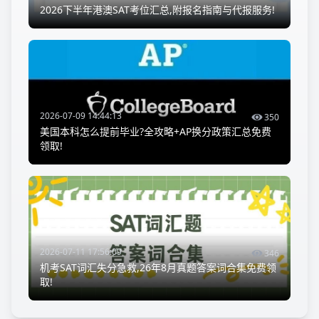
2026下半年港澳SAT考位汇总,附报名指南与代报服务!
2026-07-09 14:44:13
350
美国本科怎么提前毕业?全攻略+AP换分政策汇总免费
领取!
2026-07-11 17:56:09
346
机考SAT词汇失分急救,26年8月真题答案词合集免费领
取!