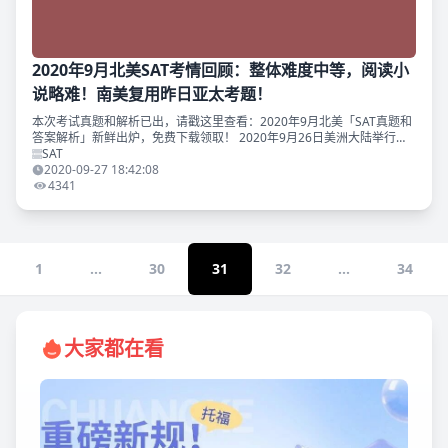
2020年9月北美SAT考情回顾：整体难度中等，阅读小
说略难！南美复用昨日亚太考题！
本次考试真题和解析已出，请戳这里查看：2020年9月北美「SAT真题和
答案解析」新鲜出炉，免费下载领取！ 2020年9月26日美洲大陆举行的
SAT考试共使用了两套卷子，其中南美（以巴西为代表）使用的是刚刚结
SAT
束的9
2020-09-27 18:42:08
4341
1
...
30
31
32
...
34
大家都在看