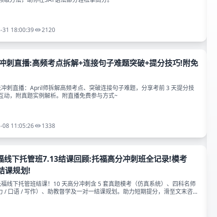
-31 18:00:39
2120
法冲刺直播:高频考点拆解+连接句子难题突破+提分技巧!附免
语法冲刺直播：April师拆解高频考点、突破连接句子难题，分享考前 3 天提分技
互动，附真题实例解析。附直播免费参与方式~
-08 11:05:26
1338
线下托管班7.13结课回顾:托福高分冲刺班全记录!模考
结课规划!
3 托福线下托管班结课！10 天高分冲刺含 5 套真题模考（仿真系统）、四科名师
听力 / 口语 / 写作）、助教督学及一对一结课规划。助力短期提分，滑至文末咨询