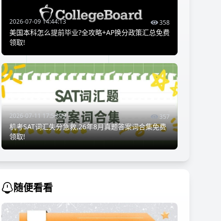
2026-07-09 14:44:13
358
美国本科怎么提前毕业?全攻略+AP换分政策汇总免费
领取!
2026-07-11 17:56:09
357
机考SAT词汇失分急救,26年8月真题答案词合集免费
领取!
随便看看