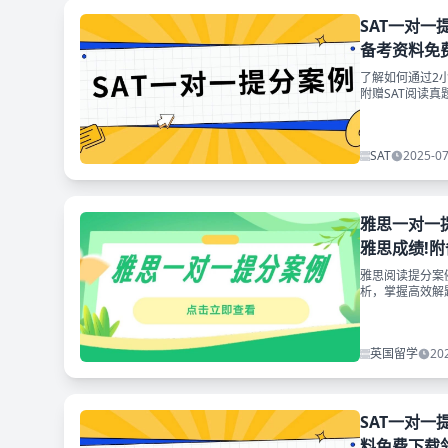
​SAT一对
备考资料免
了解如何通过2
附赠SAT阅读真
SAT
2025-07
雅思一对一提
雅思成绩!
雅思阅读提分案
析，掌握高效解
英国留学
20
SAT一对一
料免费下载领