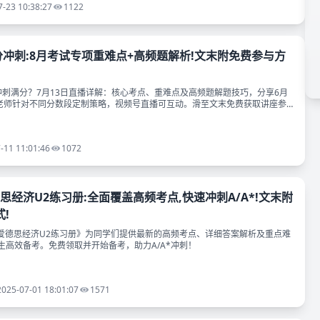
7-23 10:38:27
1122
分冲刺:8月考试专项重难点+高频题解析!文末附免费参与方
想冲刺满分？7月13日直播详解：核心考点、重难点及高频题解题技巧，分享6月
ik老师针对不同分数段定制策略，视频号直播可互动。滑至文末免费获取讲座参
-11 11:01:46
1072
l爱德思经济U2练习册:全面覆盖高频考点,快速冲刺A/A*!文末附
!
Level爱德思经济U2练习册》为同学们提供最新的高频考点、详细答案解析及重点难
生高效备考。免费领取并开始备考，助力A/A*冲刺！
2025-07-01 18:01:07
1571