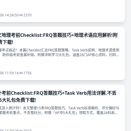
包免费领取方式。
06 14:24:50
2370
人文地理考前Checklist:FRQ答题技巧+地理术语应用解析!附
费下载!
地理考试临近！本篇Checklist汇总FRQ答题策略、Task Verb说明、地理术语使用
，助你临考前查漏补缺。附赠冲刺学习大礼包，涵盖26门AP核心资料，扫码免
06 11:59:14
1756
计考前Checklist:FRQ答题技巧+Task Verb用法详解,不丢
5大礼包免费下载!
考试进入倒计时！本文整理15条FRQ答题技巧、Task Verb标准解析、评分偏好与
掌握考前重点，不丢冤枉分。附赠「AP冲5大礼包」领取方式，覆盖26科高频
06 11:39:28
2023