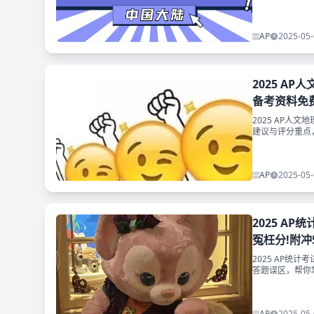
格！附冲刺资料
AP
2025-05-
2025 AP
备考资料免
2025 AP人文
建议与评分重点
费领取~
AP
2025-05-
2025 AP统
冤枉分!附冲
2025 AP统计
答题误区，帮你
考点资料！
AP
2025-05-