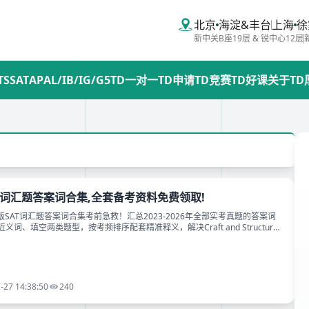
北京
海淀&丰台
上海
徐
新中关B座19层 & 锐中心12层
TS
SAT
AP
AL/IB/IG/G5
TD一对一
TD申请
TD竞赛
TD好课
关于TD
AT词汇题答案词合集,全套备考资料免费领取!
新版SAT词汇题答案词合集考前急救！汇总2023-2026年全部实考真题的答案词
词、填空两类题型，按考频排序配套精准释义，解决Craft and Structure
全套词汇备考资料可免费领取。
-27 14:38:50
240