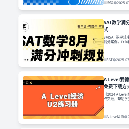
托福
2025-0
SAT数学满
式
8月SAT 数学
提分案例。Er
与方式~
SAT
2025-07
A Leve
免费下载方式
《2024 A 
点突破，帮助学
A Level&IB