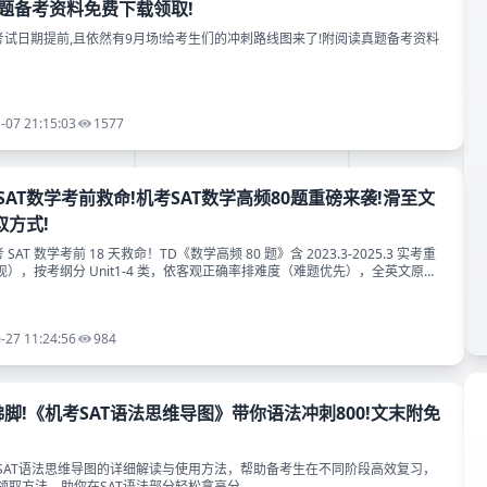
真题备考资料免费下载领取!
8月考试日期提前,且依然有9月场!给考生们的冲刺路线图来了!附阅读真题备考资料
-07 21:15:03
1577
考SAT数学考前救命!机考SAT数学高频80题重磅来袭!滑至文
取方式!
机考 SAT 数学考前 18 天救命！TD《数学高频 80 题》含 2023.3-2025.3 实考重
 出现），按考纲分 Unit1-4 类，依客观正确率排难度（难题优先），全英文原
没时间刷千题？刷这 80 题抓高频考点，稳冲 780+！扫码加 TD 马甲发 “数
，免费领！
-27 11:24:56
984
佛脚!《机考SAT语法思维导图》带你语法冲刺800!文末附免
SAT语法思维导图的详细解读与使用方法，帮助备考生在不同阶段高效复习，
领取方法，助你在SAT语法部分轻松拿高分。