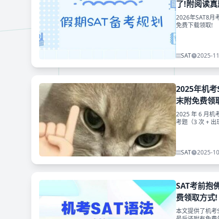
了!附阅读
2026年SAT
免费下载领取!
SAT
2025-11
2025年机
末附免费领
2025 年 6 月
考题（3 次 +
题，考到可秒选。
学高频 80 题”
SAT
2025-10
SAT考前抱
费领取方式!
本文提供了机考
最后还附有免费