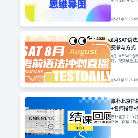
SAT
2025-08
8月SAT语
费参与方式
8月10日SAT
巧。视频号直播
SAT
2025-08
厚朴北京托福
+名师指导+
厚朴北京 7.1
正课（阅读 / 
下期课程！