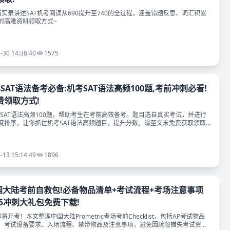
实录讲述SAT机考阅读从690提升至740的全过程，涵盖错题反思、词汇积累
附高难资料领取方式~
-30 14:38:40
1575
5年SAT语法备考必备:机考SAT语法高频100题,考前冲刺必看!
费领取方式!
年SAT语法高频100题，帮助考生在考前高效备考。题目选自真实考试，并进行
度排序，让你抓住机考SAT语法高频题目，提升分数。滑至文末免费获取领取
-13 15:14:49
1896
P中国大陆考前自救包!必备物品清单+考试流程+考场注意事项
5冲刺大礼包免费下载!
即将开考！本文整理中国大陆Prometric考场考前Checklist，包括AP考试物品
、考试设备要求、入场流程、禁带物品及注意事项，避免因疏忽错失考试资