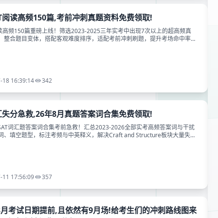
T阅读高频150篇,考前冲刺真题资料免费领取!
读高频150篇重磅上线！筛选2023-2025三年实考中出现7次以上的超高频真
、整合题目变体，搭配客观难度排序，适配考前冲刺刷题，提升考场命中率，
免费领取。
-18 16:39:14
342
汇失分急救,26年8月真题答案词合集免费领取!
新SAT词汇题答案词合集考前急救！汇总2023-2026全部实考高频答案词与干扰
填空题型，标注考频与中英释义，解决Craft and Structure板块大量失分
备考资料免费领取。
-11 17:56:09
357
AT8月考试日期提前,且依然有9月场!给考生们的冲刺路线图来