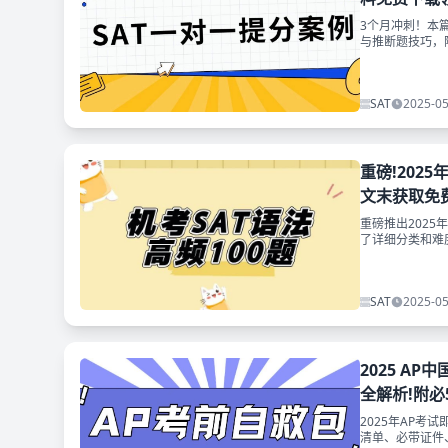
3个月冲刺！本篇
与推断题技巧，
SAT
2025-05
重磅!202
文末获取免
重磅推出2025
了详细分类和难
方式~
SAT
2025-05
2025 A
全解析!附必
2025年AP考试
清单、必带证件