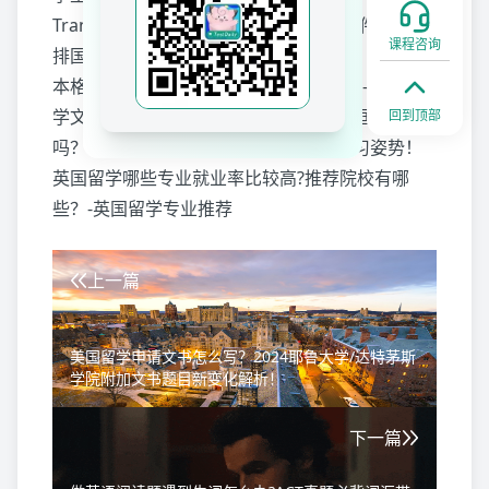
Translate/出行Uber/宅家YouTube等软件轻松安
课程咨询
排国外生活！
英国留学申请文书怎么写？文书基
本格式是什么？哪些“雷点”一定不要写？-英本留
学文书写作指南
A Level物理可以申请英国留学
回到顶部
吗？申英本难吗？A*学姐教你高效的学习姿势！
英国留学哪些专业就业率比较高?推荐院校有哪
些？-英国留学专业推荐
上一篇
美国留学申请文书怎么写？2024耶鲁大学/达特茅斯
学院附加文书题目新变化解析！
下一篇