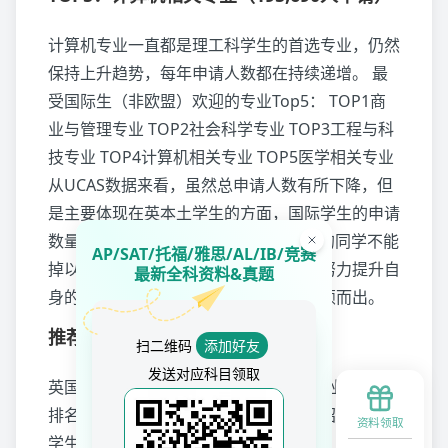
计算机专业一直都是理工科学生的首选专业，仍然
保持上升趋势，每年申请人数都在持续递增。 最
受国际生（非欧盟）欢迎的专业Top5： TOP1商
业与管理专业 TOP2社会科学专业 TOP3工程与科
技专业 TOP4计算机相关专业 TOP5医学相关专业
从UCAS数据来看，虽然总申请人数有所下降，但
是主要体现在英本土学生的方面，国际学生的申请
数量还在递增。所以，想要申请
24Fall
的同学不能
AP/SAT/托福/雅思/AL/IB/竞赛
掉以轻心，还是需要早准备，早行动，努力提升自
最新全科资料&真题
身的综合能力，才能在众多申请者中脱颖而出。
推荐阅读
扫二维码
添加好友
发送对应科目领取
英国留学如何选校？2024 CUG工程类专业及院校
排名推荐，申请标化及语言要求分析介绍
英国留
资料领取
学生出国有哪些必备APP？学习Google