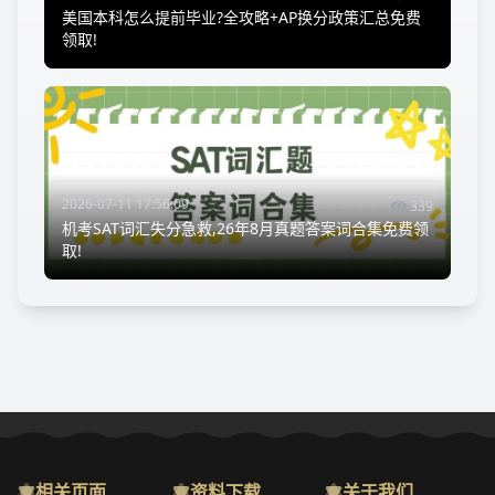
美国本科怎么提前毕业?全攻略+AP换分政策汇总免费
领取!
2026-07-11 17:56:09
339
机考SAT词汇失分急救,26年8月真题答案词合集免费领
取!
相关页面
资料下载
关于我们