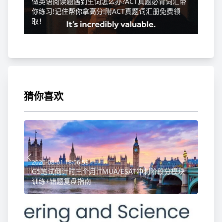
做英语阅读题遇到生词怎么办?ACT真题必背词汇带
你练习!记住帮你拿高分!附ACT真题词汇册免费领
取！
猜你喜欢
2026-08-01 18:06:53
G5笔试倒计时三个月:TMUA/ESAT冲刺阶段分模块
训练+错题复盘指南