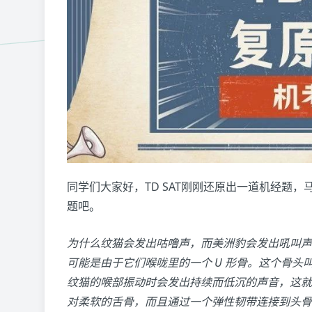
同学们大家好，TD SAT刚刚还原出一道机经题
题吧。
为什么纹猫会发出咕噜声，而美洲豹会发出吼叫声
可能是由于它们喉咙里的一个 U 形骨。这个骨
纹猫的喉部振动时会发出持续而低沉的声音，这就
对柔软的舌骨，而且通过一个弹性韧带连接到头骨