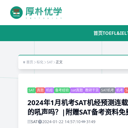
首页
TOEFL&IEL
首页
标化
SAT
正文
SAT
真题
机经
备考经验
sat真题
教研干货
SAT机考
机考
S
2024年1月机考SAT机经预测
的吼声吗？|附赠SAT备考资料
SAT
2024-01-22 14:57:10
3149