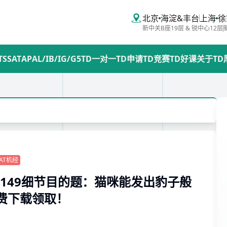
北京
海淀&丰台
上海
徐
新中关B座19层 & 锐中心12层
TS
SAT
AP
AL/IB/IG/G5
TD一对一
TD申请
TD竞赛
TD好课
关于TD
AT机经
连载149细节目的题：猫咪能发出豹子般
免费下载领取！