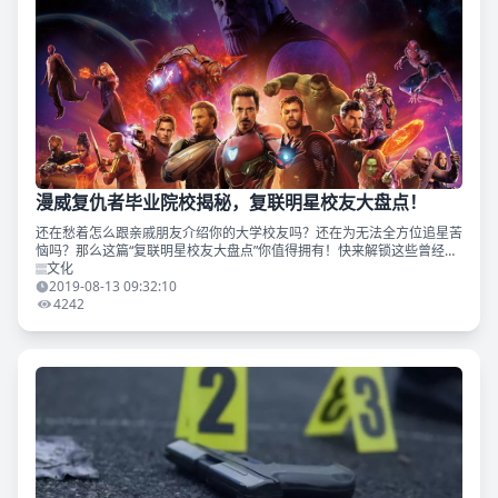
漫威复仇者毕业院校揭秘，复联明星校友大盘点！
还在愁着怎么跟亲戚朋友介绍你的大学校友吗？还在为无法全方位追星苦
恼吗？那么这篇“复联明星校友大盘点”你值得拥有！快来解锁这些曾经就
读于知名大学的“英雄校友”吧！ 9102年了，越来越多小伙伴选择出国念
文化
书，而美帝和
2019-08-13 09:32:10
4242