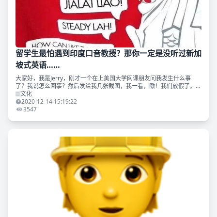
留学生最怕遇到印度口音教授？那你一定是没听过新加
坡式英语……
大家好，我是Jerry，刚才一个在上美国大学网课朋友问我发生什么事
了？我说怎么回事？然后发给我几张截图，我一看，嗷！我们放假了。
一番攀谈之后，他开始向我吐槽说他们的印度裔教授口音甚是奇怪，学生
文化
们表示不可接受，我
2020-12-14 15:19:22
3547