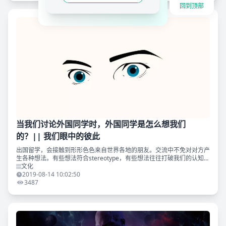
回到顶部
当我们讨论外国同学时，外国同学是怎么想我们
的？|| 我们眼中的彼此
出国留学，会接触到形形色色来自世界各地的朋友。交流中不免对对方产
生各种想法。有些想法符合stereotype，有些想法往往打破我们的认知。
那么，当我们傻傻分不清日本韩国人，觉得白人高冷，黑人懒惰，印度同
文化
学不洗澡的
2019-08-14 10:02:50
3487