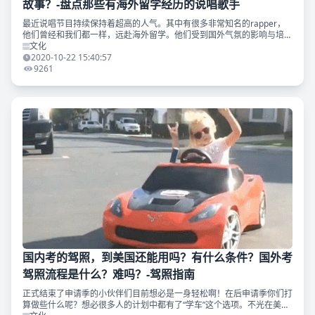
故事？-盘点那些有海外留学经历的说唱歌手
最近说唱节目持续保持着超高的人气。其中有很多非常知名的rapper，
他们曾经和我们都一样，远赴海外留学。他们受到国外气氛的影响与培
育，也往往会在自己的作品中描绘或致敬自己曾经的留学生活。 下面就
文化
让我们来看一看那些
2020-10-22 15:40:57
9261
国内考的驾照，到美国还能用吗？有什么条件？国外考
驾照流程是什么？难吗？-驾照指南
正式结束了申请季的小伙伴们目前想必是一身轻松啊！在后申请季你们打
算做些什么呢？想必很多人的计划中都有了“学车”这个选项。不光在美国