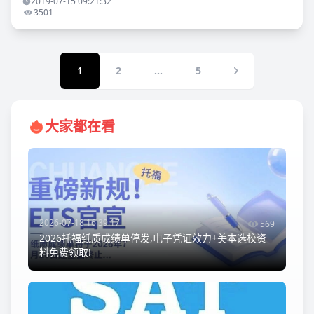
生，有时去了一趟美
2019-07-15 09:21:32
3501
1
2
...
5
大家都在看
2026-07-18 16:39:17
569
2026托福纸质成绩单停发,电子凭证效力+美本选校资
料免费领取!