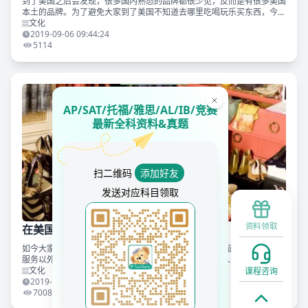
到了美国之后会发现，很多国内熟悉的品牌都很少见，反而是有很多美国
本土的品牌。为了避免大家到了美国不知道去哪里吃喝玩乐买东西，今天
TD就带你来梳理美国比较常见的10个衣食住行品牌，到了美国做一个本
文化
地人！ 还记得我到
2019-09-06 09:44:24
5114
AP/SAT/托福/雅思/AL/IB/竞赛
最新全科资料&真题
扫二维码
添加好友
发送对应科目领取
资料领取
在美国怎样买买买最省钱？全美剁手指南
如今大家痴迷于“海淘”的程度日渐增长！除了国外商品的品质保证和优质
服务以外，相信价格绝对是个重要的因素。 小弟我把华人最爱的热门商
品对比了一番，东西在当地购买真的是很很很很hin便宜啊，不买怎么对
文化
课程咨询
得起出这一趟远门
2019-08-24 10:01:30
7008