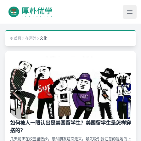
Ope
首页
在海外
文化
如何被人一眼认出是美国留学生？美国留学生是怎样穿
搭的？
几天前正在校园里散步，忽然朋友迎面走来。最先吸引我注意的是她的上