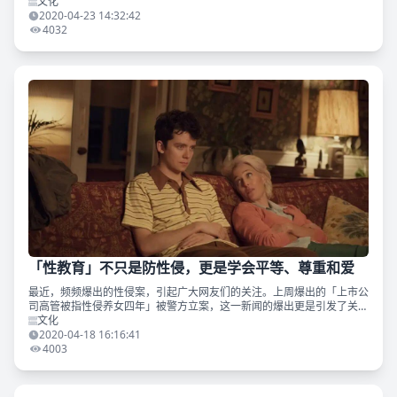
这个“车轮上的国家”，即使是在国内，掌握驾驶技能也是非常实用的！那
文化
么我们究竟应不应
2020-04-23 14:32:42
4032
「性教育」不只是防性侵，更是学会平等、尊重和爱
最近，频频爆出的性侵案，引起广大网友们的关注。上周爆出的「上市公
司高管被指性侵养女四年」被警方立案，这一新闻的爆出更是引发了关于
「对儿童的性犯罪」的热议。但还有很重要的一点被舆论推向风口浪尖
文化
——性教育。 从去年热
2020-04-18 16:16:41
4003