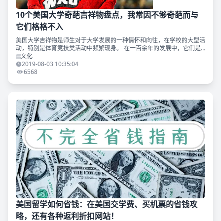
10个美国大学奇葩吉祥物盘点，我常因不够奇葩而与
它们格格不入
美国大学吉祥物是师生对于大学发展的一种情怀和向往，在学校的大型活
动，特别是体育竞技类活动中频繁现身。 在一百余年的发展中，它们是
最具院校特色、场域特色和个性特色的标识，各个学校独特的文化品格也
文化
发展出一些各自风(q
2019-08-03 10:35:04
6568
美国留学如何省钱：在美国交学费、买机票的省钱攻
略，还有各种返利折扣网站！