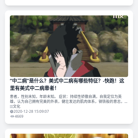
“中二病”是什么？美式中二病有哪些特征？-快跑！这
里有美式中二病患者！
患者，性别未知，年龄未知。 症状：持续性骄傲自满，自我定位为英
雄，认为自己拥有完美的外表，健壮发达的肌肉体系，钢铁般的意志，甚
至附有上天赐予的超能力，可拯救全世界人民于水深火热之中。个人英雄
文化
主义感染阳性征（+），
2020-12-28 15:09:07
4669