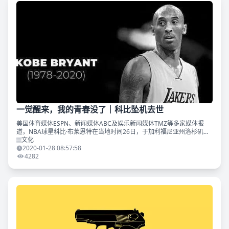
一觉醒来，我的青春没了｜科比坠机去世
美国体育媒体ESPN、新闻媒体ABC及娱乐新闻媒体TMZ等多家媒体报
道，NBA球星科比·布莱恩特在当地时间26日，于加利福尼亚州洛杉矶县
卡拉巴萨斯的一场直升机坠机事故中身亡。 据洛杉矶县政府消息，该直
文化
升机坠机事故
2020-01-28 08:57:58
4282