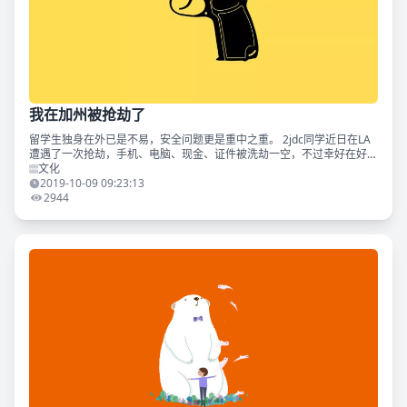
我在加州被抢劫了
留学生独身在外已是不易，安全问题更是重中之重。 2jdc同学近日在LA
遭遇了一次抢劫，手机、电脑、现金、证件被洗劫一空，不过幸好在好心
人的帮助下，他成功渡过难关，今天他将来和大家分享他这次难忘的经
文化
历。 还是我……
2019-10-09 09:23:13
2944