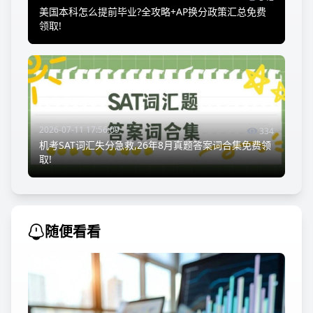
美国本科怎么提前毕业?全攻略+AP换分政策汇总免费
领取!
2026-07-11 17:56:09
334
机考SAT词汇失分急救,26年8月真题答案词合集免费领
取!
随便看看