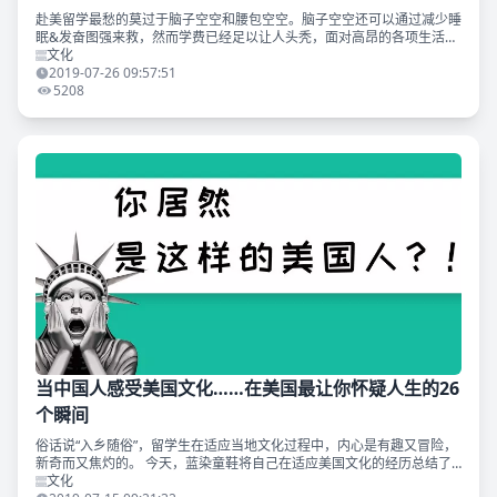
赴美留学最愁的莫过于脑子空空和腰包空空。脑子空空还可以通过减少睡
眠&发奋图强来救，然而学费已经足以让人头秃，面对高昂的各项生活
费，腰包空空却是很难扭转乾坤了。 我们可以通过什么方法在基础的花
文化
销上省钱呢？快来看下吧
2019-07-26 09:57:51
5208
当中国人感受美国文化……在美国最让你怀疑人生的26
个瞬间
俗话说“入乡随俗”，留学生在适应当地文化过程中，内心是有趣又冒险，
新奇而又焦灼的。 今天，蓝染童鞋将自己在适应美国文化的经历总结了
出一些小心情，显然，她的内心经历了无数场暴风雨…… 作为一名留学
文化