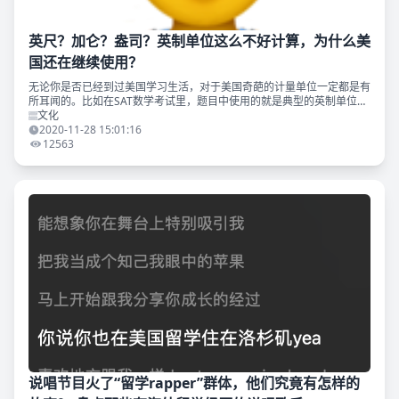
英尺？加仑？盎司？英制单位这么不好计算，为什么美
国还在继续使用？
无论你是否已经到过美国学习生活，对于美国奇葩的计量单位一定都是有
所耳闻的。比如在SAT数学考试里，题目中使用的就是典型的英制单位。
（SAT2不会，要不然能把大家逼疯了） 美国的单位究竟能有多乱？ 我的
文化
一位学建筑朋
2020-11-28 15:01:16
12563
说唱节目火了“留学rapper”群体，他们究竟有怎样的