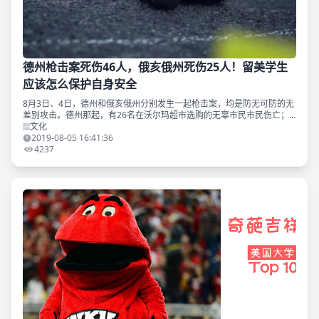
德州枪击案死伤46人，俄亥俄州死伤25人！留美学生
应该怎么保护自身安全
8月3日、4日，德州和俄亥俄州分别发生一起枪击案，均是防无可防的无
差别攻击。德州那起，有26名在沃尔玛超市选购的无辜市民市民伤亡；
而俄亥俄州那起，则有25人。 赴美留学的朋友们，最害怕的可能就是这
文化
样的飞来横祸；小
2019-08-05 16:41:36
4237