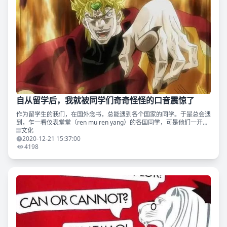
自从留学后，我就被同学们奇奇怪怪的口音震惊了
作为留学生的我们，在国外念书，总能遇到各个国家的同学。于是总会遇
到，乍一看仪表堂堂（ren mu ren yang）的各国同学，可是他们一开
口，我是一句也没听懂。曾经我以为习惯了日本口音我就无敌了，然后我
文化
听到了泰
2020-12-21 15:37:00
4198