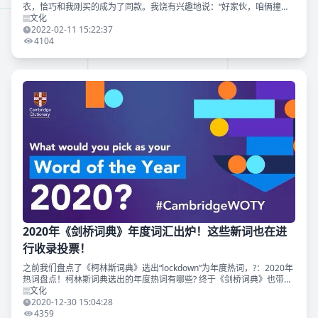
衣，恰巧和我刚买的成为了同款。我饶有兴趣地说：“好家伙，咱俩撞衣
服了。” “这件衣服狗都有好吗。” 短短九个字，让一个还没赶上2020年潮
文化
流的加州土
2022-02-11 15:22:37
4104
2020年《剑桥词典》年度词汇出炉！这些新词也在进
行收录投票！
之前我们盘点了《柯林斯词典》选出“lockdown”为年度热词，?：2020年
热词盘点！柯林斯词典选出的年度热词有哪些? 终于《剑桥词典》也带着
2020年度词汇来了！它就是——quarantine（隔离）！ 20
文化
2020-12-30 15:04:28
4359